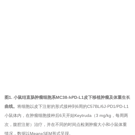
图1.
小鼠结直肠肿瘤细胞系MC38-hPD-L1皮下
移植肿瘤及体重生长
曲线。
将细胞以皮下注射的形式接种到6周的C57BL/6J-PD1/PD-L1
小鼠体内，在肿瘤细胞接种后6天开始Keytruda（3 mg/kg，每周两
次，腹腔注射）治疗，并在不同的时间点检测肿瘤大小和小鼠体重
情况，数据以Mean±SEM形式呈现。