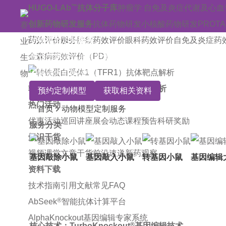
™
HUGO-LAb
抗体分子库
肿瘤学
自免及炎症
代谢及心血
创新药物研发服务
抗体药物研发
小核酸药物研发
PROT
药效评价服务
动物模型定制服务
肿瘤药效评价
眼科药效评价
自免及炎症药
金森病药效评价（PD）
赛业生物高效且智能化的模式动物定制平台，每年构建小鼠模
因编辑大小鼠模型。
转铁蛋白受体1（TFR1）抗体靶点解析
预约定制模型
获取相关资料
热门活动
首页
动物模型定制服务
优惠活动
巡回讲座
展会动态
课程预告
科研奖励
服务分类
知识干货
视频课堂
文章干货
前沿速递
新药观察
基因敲除小鼠
基因敲入小鼠
转基因小鼠
基因编辑
资料下载
技术指南
引用文献
常见FAQ
®
AbSeek
智能抗体计算平台
AlphaKnockout基因编辑专家系统
®
核心技术：TurboKnockout
基因编辑技术