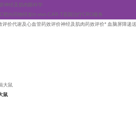
管
神经及肌肉
眼科学
AC靶向药物研发
in vivo CAR-T
基因治疗CRO服务
效评价
代谢及心血管药效评价
神经及肌肉药效评价
* 血脑屏障递
型超万例，凭借自研核心基因编辑技术TurboKnockout和P
大鼠