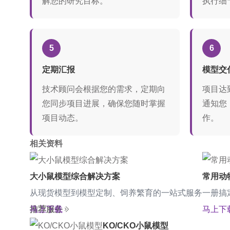
解您的研究目标。
执行细
5
6
定期汇报
模型交
技术顾问会根据您的需求，定期向
项目达
您同步项目进展，确保您随时掌握
通知您
项目动态。
作。
相关资料
大小鼠模型综合解决方案
常用动
从现货模型到模型定制、饲养繁育的一站式服务
一册搞
马上下载
推荐服务
马上下
KO/CKO小鼠模型