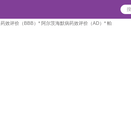
送药效评价（BBB）
* 阿尔茨海默病药效评价（AD）
* 帕
iggyBac转基因技术，可为客户定制或合作开发所需基