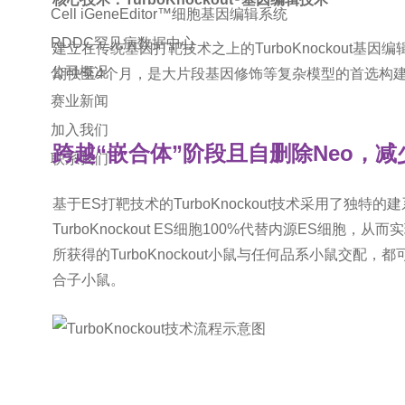
Cell iGeneEditor™细胞基因编辑系统
RDDC罕见病数据中心
建立在传统基因打靶技术之上的TurboKnockou
公司概况
期快至4个月，是大片段基因修饰等复杂模型的首选构
赛业新闻
加入我们
跨越“嵌合体”阶段且自删除Neo，
联系我们
基于ES打靶技术的TurboKnockout技术采用了独特
TurboKnockout ES细胞100%代替内源ES细胞，从而实
所获得的TurboKnockout小鼠与任何品系小鼠交配，都
合子小鼠。