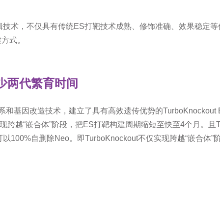
t基因编辑技术，不仅具有传统ES打靶技术成熟、修饰准确、效果稳
建方式。
减少两代繁育时间
的建系和基因改造技术，建立了具有高效遗传优势的TurboKnock
现跨越“嵌合体”阶段，把ES打靶构建周期缩短至快至4个月。且TurboKnock
可以100%自删除Neo。即TurboKnockout不仅实现跨越“嵌