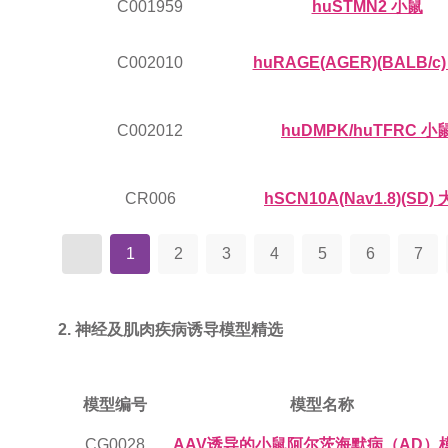
C001959
huSTMN2 小鼠
C002010
huRAGE(AGER)(BALB/c
C002012
huDMPK/huTFRC 小
CR006
hSCN10A(Nav1.8)(SD)
1
2
3
4
5
6
7
2. 神经及肌肉疾病诱导模型精选
模型编号
模型名称
CG0028
AAV诱导的小鼠阿尔茨海默病（AD）