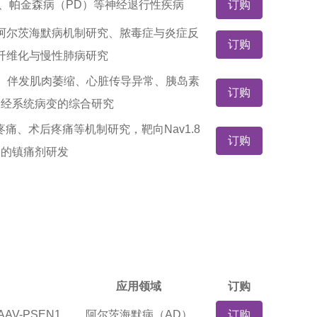
）、帕金森病（PD）等神经退行性疾病
订购
阿尔茨海默病机制研究、脓毒症与炎症反
订购
纤维化与慢性肺病研究
1）伴发肌肉萎缩、心脏传导异常、胰岛素
订购
神经系统病变的综合研究
痛、术后疼痛等机制研究，靶向Nav1.8
订购
道的镇痛剂研发
应用领域
订购
V-PSEN1
阿尔茨海默病（AD）
订购