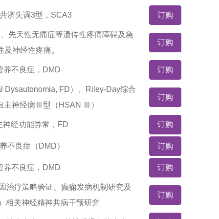
共济失调3型，SCA3
订购
变、先天性无痛症等遗传性疼痛障碍及急
订购
性及神经性疼痛。
营养不良症，DMD
订购
ysautonomia, FD）、Riley-Day综合
订购
主神经病Ⅲ型（HSAN Ⅲ）
主神经功能异常，FD
订购
养不良症（DMD）
订购
营养不良症，DMD
订购
基因治疗策略验证、癫痫发病机制研究及
订购
DS）相关神经精神共病干预研究