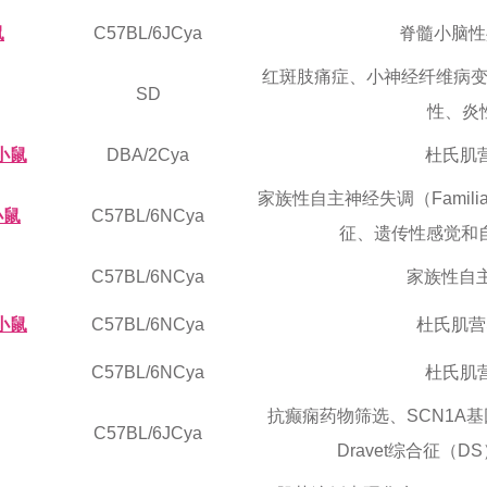
鼠
C57BL/6JCya
脊髓小脑性
红斑肢痛症、小神经纤维病
SD
性、炎
 小鼠
DBA/2Cya
杜氏肌
家族性自主神经失调（Familial D
小鼠
C57BL/6NCya
征、遗传性感觉和自
C57BL/6NCya
家族性自
 小鼠
C57BL/6NCya
杜氏肌营
C57BL/6NCya
杜氏肌
抗癫痫药物筛选、SCN1A
C57BL/6JCya
Dravet综合征（