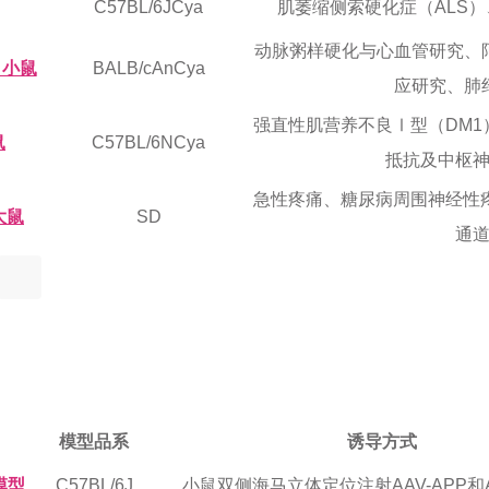
C57BL/6JCya
肌萎缩侧索硬化症（ALS
动脉粥样硬化与心血管研究、
) 小鼠
BALB/cAnCya
应研究、肺
强直性肌营养不良Ⅰ型（DM
鼠
C57BL/6NCya
抵抗及中枢
急性疼痛、糖尿病周围神经性疼
 大鼠
SD
通
模型品系
诱导方式
模型
C57BL/6J
小鼠双侧海马立体定位注射AAV-APP和AA