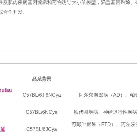
经及肌肉疾病基因编辑和药物诱导大小鼠模型，涵盖基因敲除、
或合作开发。
品系背景
hutau
C57BL/6J;6NCya
阿尔茨海默病（AD）、帕
C57BL/6NCya
铁代谢疾病、神经退行性疾病
额颞叶痴呆（FTD）、阿尔茨
小鼠
C57BL/6JCya