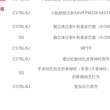
）模
C57BL/6J
小鼠静脉注射AAV9 PM228-hA53T-
C57BL/6J
脑立体注射6-羟基多巴胺（6-OH
SD
脑立体注射6-羟基多巴胺（6-OH
C57BL/6J
MPTP
C57BL/6J
通过松散结扎坐骨神经诱导
手术结扎特定的脊神经（常用 L5 脊神经
SD
的疼痛相关行为
C57BL/6J
复杂压力诱导