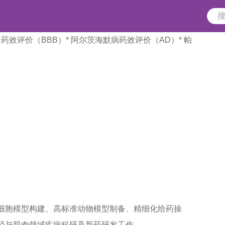
送药效评价（BBB）
* 阿尔茨海默病药效评价（AD）
* 帕
理分析、分子机制研究及体内外药效评价一站式服务，
细胞模型构建、高标准动物模型制备、精细化给药操
经与肌肉领域疾病科研及新药研发工作。