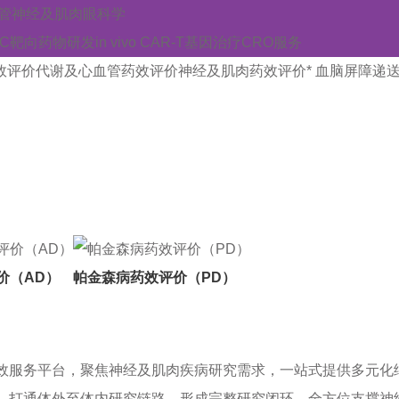
管
神经及肌肉
眼科学
AC靶向药物研发
in vivo CAR-T
基因治疗CRO服务
效评价
代谢及心血管药效评价
神经及肌肉药效评价
* 血脑屏障递
退行性疾病、精神类疾病及肌肉疾病模型，提供行为学检测、病
价（AD）
帕金森病药效评价（PD）
效服务平台，聚焦神经及肌肉疾病研究需求，一站式提供多元化
，打通体外至体内研究链路，形成完整研究闭环，全方位支撑神