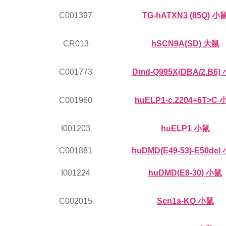
C001397
TG-hATXN3 (85Q) 小
CR013
hSCN9A(SD) 大鼠
C001773
Dmd-Q995X(DBA/2.B6)
C001960
huELP1-c.2204+6T>C 
I001203
huELP1 小鼠
C001881
huDMD(E49-53)-E50del
I001224
huDMD(E8-30) 小鼠
C002015
Scn1a-KO 小鼠