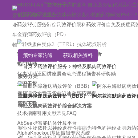
™
HUGO-LAb
抗体分子库
肿瘤学
自免及炎症
代谢及心血
创新药物研发服务
抗体药物研发
小核酸药物研发
PROT
药效评价服务
神经及肌肉药效评价
肿瘤药效评价
眼科药效评价
自免及炎症药
金森病药效评价（PD）
成熟的神经及肌肉疾病研究评价平台，可构建各类神经
助力神经与肌肉领域创新药研发及疗效验证。
转铁蛋白受体1（TFR1）抗体靶点解析
预约专家沟通
获取相关资料
热门活动
首页
药效评价服务
神经及肌肉药效评价
优惠活动
巡回讲座
展会动态
课程预告
科研奖励
服务分类
知识干货
视频课堂
文章干货
前沿速递
新药观察
血脑屏障递送药效评价（BBB）
阿尔兹海默病药效评
资料下载
神经及肌肉药效评价综合解决方案
技术指南
引用文献
常见FAQ
®
AbSeek
智能抗体计算平台
赛业生物依托以神经退行性疾病为特色的神经及肌肉药
AlphaKnockout基因编辑专家系统
作、行为学分析及系统化药理药效分析全流程技术服务