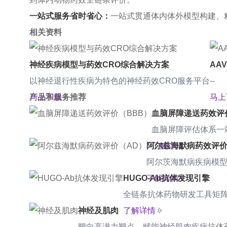
一站式服务省时省心：
一站式贯通体内体外模型构建、
相关资料
神经疾病模型与药效CRO综合解决方案
AA
以神经退行性疾病为特色的神经药效CRO服务平台
--
马上下载
产品和服务推荐
马上
血脑屏障递送药效评
血脑屏障评估体系一
阿尔兹海默病药效评价
了解详情
阿尔茨海默病疾病模
HUGO-Ab抗体发现引擎
了解详情
全链条抗体药物研发工具矩
神经及肌肉
了解详情
靶向高潜力靶点，赋能神经肌肉疾病抗体