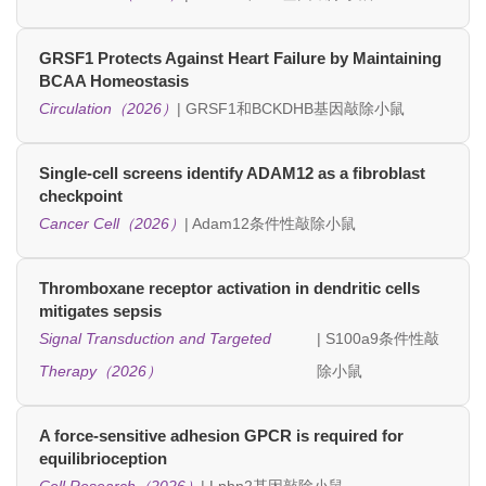
GRSF1 Protects Against Heart Failure by Maintaining
BCAA Homeostasis
Circulation（2026）
| GRSF1和BCKDHB基因敲除小鼠
Single-cell screens identify ADAM12 as a fibroblast
checkpoint
Cancer Cell（2026）
| Adam12条件性敲除小鼠
Thromboxane receptor activation in dendritic cells
mitigates sepsis
Signal Transduction and Targeted
| S100a9条件性敲
Therapy（2026）
除小鼠
A force-sensitive adhesion GPCR is required for
equilibrioception