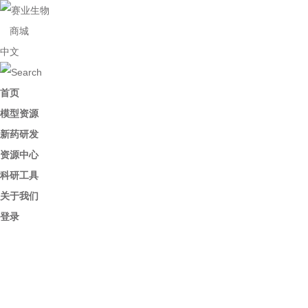
商城
中文
首页
模型资源
新药研发
资源中心
科研工具
关于我们
登录
基因敲除小鼠
基因敲除小鼠是指通过基因工程的方法使小鼠体内某种或全部基因
功能缺失的小鼠模型，通常包括完全性基因敲除（KO）小鼠和条件
性基因敲除（CKO）小鼠。赛业生物自研TurboKnockout基因打靶