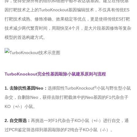
掉，使得全身所有的组织和细胞中都不表达该基因。建立在传统基
因打靶技术之上的TurboKnockout基因编辑技术，不仅具有传统ES
打靶技术成熟、修饰准确、效果稳定等优点，更是使得传统ES打靶
技术减少两代繁育时间，周期快至4个月，是大片段基因修饰等复杂
模型的首选构建方式。
TurboKnockout完全性基因敲除小鼠建系原则与流程
®
1. 去除抗性基因Neo：
选择阳性TurboKnockout
小鼠与野⽣型小鼠
杂交，自删除Neo，获得去除打靶载体中的Neo基因的F1代杂合子
KO（+/-）小鼠。
2. 自交筛选：
再挑选一对F1代杂合子KO小鼠（+/-）进行自交，通
过PCR鉴定筛选得到基因敲除的F2纯合子KO小鼠（-/-）。