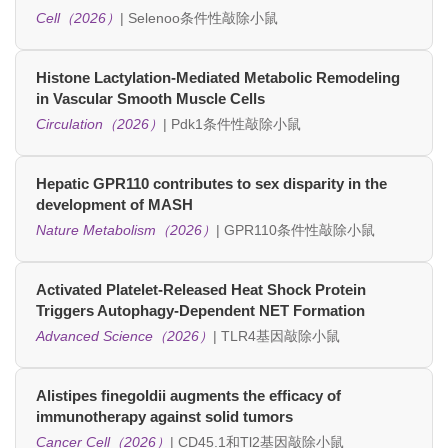
Cell（2026）
| Selenoo条件性敲除小鼠
Histone Lactylation-Mediated Metabolic Remodeling
in Vascular Smooth Muscle Cells
Circulation（2026）
| Pdk1条件性敲除小鼠
Hepatic GPR110 contributes to sex disparity in the
development of MASH
Nature Metabolism（2026）
| GPR110条件性敲除小鼠
Activated Platelet-Released Heat Shock Protein
Triggers Autophagy-Dependent NET Formation
Advanced Science（2026）
| TLR4基因敲除小鼠
Alistipes finegoldii augments the efficacy of
immunotherapy against solid tumors
Cancer Cell（2026）
| CD45.1和Tl2基因敲除小鼠