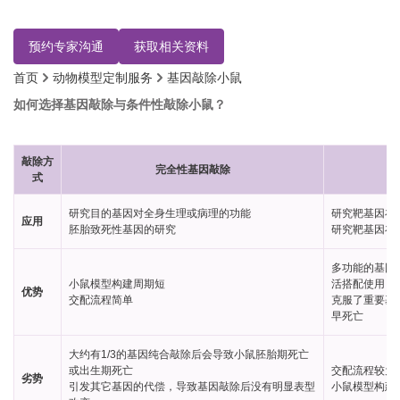
技术，可高效定制各类基因敲除小鼠。
预约专家沟通
获取相关资料
首页
动物模型定制服务
基因敲除小鼠
如何选择基因敲除与条件性敲除小鼠？
敲除方
完全性基因敲除
式
研究目的基因对全身生理或病理的功能
研究靶基因在
应用
胚胎致死性基因的研究
研究靶基因在
多功能的基因
小鼠模型构建周期短
活搭配使用
优势
交配流程简单
克服了重要基
早死亡
大约有1/3的基因纯合敲除后会导致小鼠胚胎期死亡
或出生期死亡
交配流程较为
劣势
引发其它基因的代偿，导致基因敲除后没有明显表型
小鼠模型构建