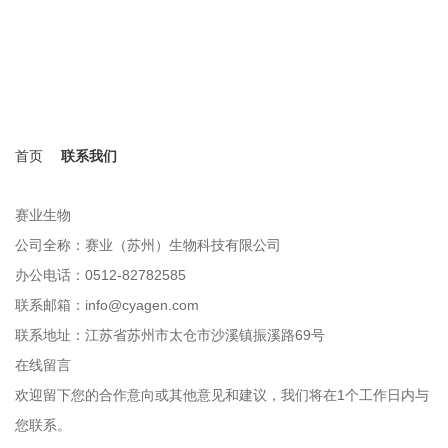
联系我们
期待您的交流与合作
首页
联系我们
赛业生物
客
赛
赛
赛
美
公司全称：赛业（苏州）生物科技有限公司
客
联
联
联
联系
办公电话：0512-82782585
客
楼
生
27
联系邮箱：info@cyagen.com
联
联系地址：江苏省苏州市太仓市沙溪镇振溪路69号
在线留言
欢迎留下您的合作意向或其他意见和建议，我们将在1个工作日内与
您联系。