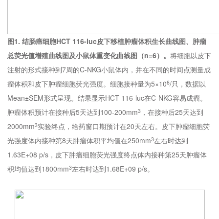
图1. 结肠癌细胞
HCT 116-luc
皮下移植肿瘤体积生长曲线图、肿瘤
总荧光值增殖曲线图及小鼠体重变化曲线图（n
=6
）。
将细胞以皮下
注射的形式接种到7周的C-NKG小鼠体内，并在不同的时间点测量成
瘤体积和皮下肿瘤细胞荧光强度。细胞接种量为5×10
/只，数据以
6
Mean±SEM形式呈现。结果显示HCT 116-luc在C-NKG容易成瘤。
肿瘤体积预计在接种后5天达到100-200mm
，在接种后25天达到
3
2000mm
实验终点，给药窗口期预计在20天左右。皮下肿瘤细胞荧
3
光强度体内接种第8天肿瘤体积平均值在250mm
左右时达到
3
1.63E+08 p/s，皮下肿瘤细胞荧光强度终点体内接种第25天肿瘤体
积均值达到1800mm
左右时达到1.68E+09 p/s。
3