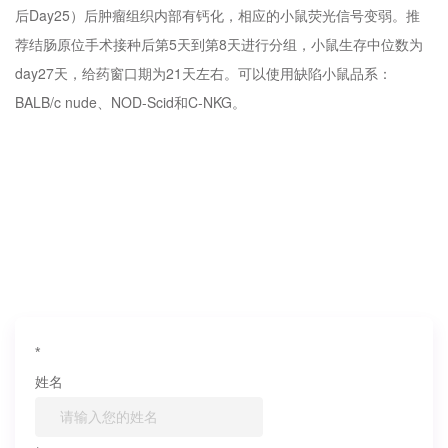
后Day25）后肿瘤组织内部有钙化，相应的小鼠荧光信号变弱。推
荐结肠原位手术接种后第5天到第8天进行分组，小鼠生存中位数为
day27天，给药窗口期为21天左右。可以使用缺陷小鼠品系：
BALB/c nude、NOD-Scid和C-NKG。
如果您对产品或服务有兴趣，欢迎填写
信息联系我们
*
姓名