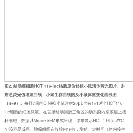
图2. 结肠癌细胞
HCT 116-luc
结肠原位移植小鼠活体荧光图片、肿
瘤总荧光值增殖曲线、小鼠生存曲线图及小鼠体重变化曲线图
（n
=
9）。
每只7周的C-NKG小鼠注射20μL含有1×10
个HCT116-
6
luc细胞的细胞悬液。在盲肠结肠回肠三角区的肠系膜内浆膜层上接
种细胞，数据以Mean±SEM形式呈现。结果显示HCT 116-luc在C-
NKG容易成瘤。肿瘤组织在腹腔内转移，增殖一定时间（体内接种