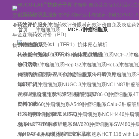
™
HUGO-LAb
抗体分子库
肿瘤学
自免及炎症
代谢及心血
创新药物研发服务
抗体药物研发
小核酸药物研发
PROT
药效评价服务
肿瘤药效评价
眼科药效评价
自免及炎症药
首页
肿瘤细胞系
MCF-7肿瘤细胞系
金森病药效评价（PD）
肿瘤细胞系
转铁蛋白受体1（TFR1）抗体靶点解析
Hep3B肿瘤细胞系
MDA-MB-231肿瘤细胞系
MCF-7肿
热门活动
MGC-803肿瘤细胞系
Hep G2肿瘤细胞系
HeLa肿瘤细胞
优惠活动
巡回讲座
展会动态
课程预告
科研奖励
MG肿瘤细胞系
SW780肿瘤细胞系
SK-OV-3肿瘤细胞系
知识干货
NUGC-4肿瘤细胞系
NUGC-3肿瘤细胞系
NCl-N87肿
视频课堂
文章干货
前沿速递
新药观察
A-431肿瘤细胞系
A-375肿瘤细胞系
786-O肿瘤细胞系
4
资料下载
H460(H460)肿瘤细胞系
A549肿瘤细胞系
Calu-3肿瘤
技术指南
引用文献
常见FAQ
H292肿瘤细胞系
NCI-H520肿瘤细胞系
NCI-H446肿瘤
®
AbSeek
智能抗体计算平台
胞系
HCT-116肿瘤细胞系
SW620肿瘤细胞系
SW480肿
AlphaKnockout基因编辑专家系统
系
HPAF-II肿瘤细胞系
PC-3肿瘤细胞系
HCT 116 with 