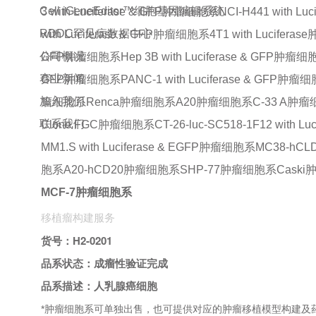
Cell iGeneEditor™细胞基因编辑系统
3 with Luciferase & GFP肿瘤细胞系
NCI-H441 with L
RDDC罕见病数据中心
with Luciferase & GFP肿瘤细胞系
4T1 with Lucifer
公司概况
GFP肿瘤细胞系
Hep 3B with Luciferase & GFP肿瘤
赛业新闻
GFP肿瘤细胞系
PANC-1 with Luciferase & GFP肿瘤
加入我们
瘤细胞系
Renca肿瘤细胞系
A20肿瘤细胞系
C-33 A肿
联系我们
Clone FGC肿瘤细胞系
CT-26-luc-SC518-1F12 with 
MM1.S with Luciferase & EGFP肿瘤细胞系
MC38-hC
胞系
A20-hCD20肿瘤细胞系
SHP-77肿瘤细胞系
Cask
MCF-7肿瘤细胞系
移植瘤构建服务
货号：
H2-0201
品系状态：成瘤性验证完成
品系描述：人乳腺癌细胞
*肿瘤细胞系可单独出售，
也可提供对应的肿瘤移植模型构建及