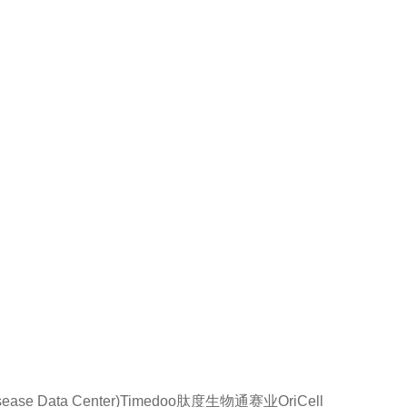
se Data Center)
Timedoo肽度
生物通
赛业OriCell