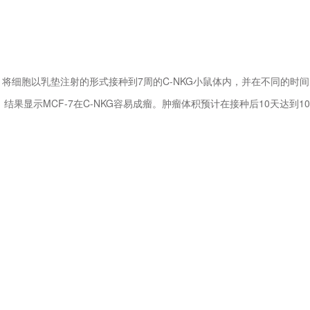
。
将细胞以乳垫注射的形式接种到7周的C-NKG小鼠体内，并在不同的时
。结果显示MCF-7在C-NKG容易成瘤。肿瘤体积预计在接种后10天达到100