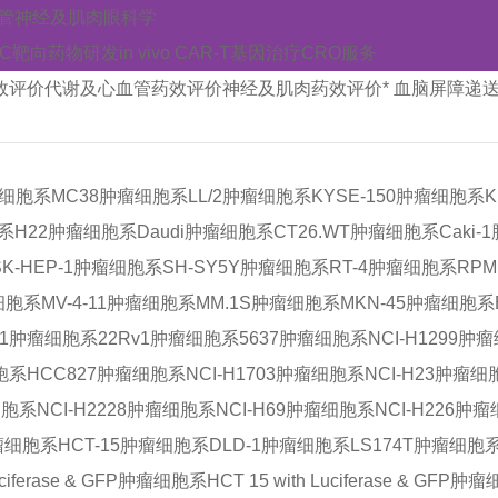
管
神经及肌肉
眼科学
AC靶向药物研发
in vivo CAR-T
基因治疗CRO服务
效评价
代谢及心血管药效评价
神经及肌肉药效评价
* 血脑屏障递
瘤细胞系
MC38肿瘤细胞系
LL/2肿瘤细胞系
KYSE-150肿瘤细胞系
系
H22肿瘤细胞系
Daudi肿瘤细胞系
CT26.WT肿瘤细胞系
Caki
SK-HEP-1肿瘤细胞系
SH-SY5Y肿瘤细胞系
RT-4肿瘤细胞系
RPM
瘤细胞系
MV-4-11肿瘤细胞系
MM.1S肿瘤细胞系
MKN-45肿瘤细胞系
T1肿瘤细胞系
22Rv1肿瘤细胞系
5637肿瘤细胞系
NCI-H1299肿
细胞系
HCC827肿瘤细胞系
NCI-H1703肿瘤细胞系
NCI-H23肿瘤细
细胞系
NCI-H2228肿瘤细胞系
NCI-H69肿瘤细胞系
NCI-H226肿
瘤细胞系
HCT-15肿瘤细胞系
DLD-1肿瘤细胞系
LS174T肿瘤细胞
Luciferase & GFP肿瘤细胞系
HCT 15 with Luciferase & GFP