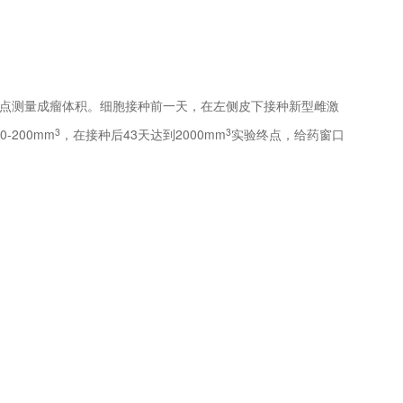
间点测量成瘤体积。细胞接种前一天，在左侧皮下接种新型雌激
-200mm
，在接种后43天达到2000mm
实验终点，给药窗口
3
3