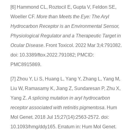
[6] Hammond CL, Roztocil E, Gupta V, Feldon SE,
Woeller CF.
More than Meets the Eye: The Aryl
Hydrocarbon Receptor is an Environmental Sensor,
Physiological Regulator and a Therapeutic Target in
Ocular Disease
. Front Toxicol. 2022 Mar 3;4:791082.
doi: 10.3389/ftox.2022.791082; PMCID:
PMC8915869.
[7] Zhou Y, Li S, Huang L, Yang Y, Zhang L, Yang M,
Liu W, Ramasamy K, Jiang Z, Sundaresan P, Zhu X,
Yang Z.
A splicing mutation in aryl hydrocarbon
receptor associated with retinitis pigmentosa
. Hum
Mol Genet. 2018 Jul 15;27(14):2563-2572. doi:
10.1093/hmg/ddy165. Erratum in: Hum Mol Genet.