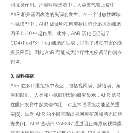
和抗炎作用。严重哮喘患者中，人类支气管上皮中
AhR 相关基因表达的失调会发生。在一个过敏性哮喘
小鼠模型中，AhR 被证明在树突状细胞分泌抗炎细胞
因子 IL-10 中起作用。此外，AhR 活化还促进了
CD4+FoxP3+ Treg 细胞的生成，抑制了潜在有害的免
疫反应[5]。因此 AhR 可能成为治疗性免疫调节的潜在
靶点。
3. 眼科疾病
AhR 在多种眼组织中表达，包括视网膜、脉络膜、角
膜和眼眶。人类和小鼠眼组织的研究显示，AhR 信号
在眼部发育中起关键作用，对正常眼系统功能至关重
要[6]。缺乏 AhR 的小鼠表现出视网膜变薄和感光细胞
丧失[7]。AhR 激动剂 VAF347 通过阻止糖尿病视网膜