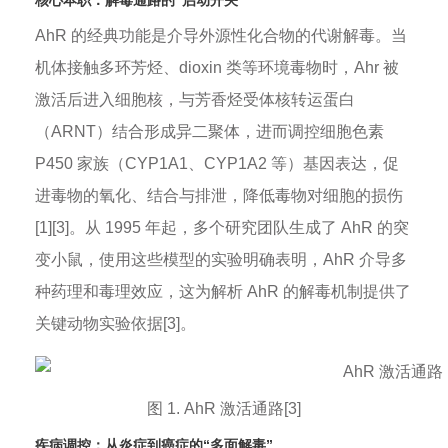
核心本职：解毒通路的“启动开关”
AhR 的经典功能是介导外源性化合物的代谢解毒。当
机体接触多环芳烃、dioxin 类等环境毒物时，Ahr 被
激活后进入细胞核，与芳香烃受体核转运蛋白
（ARNT）结合形成异二聚体，进而调控细胞色素
P450 家族（CYP1A1、CYP1A2 等）基因表达，促
进毒物的氧化、结合与排泄，降低毒物对细胞的损伤
[1][3]。从 1995 年起，多个研究团队生成了 AhR 的突
变小鼠，使用这些模型的实验明确表明，AhR 介导多
种药理和毒理效应，这为解析 AhR 的解毒机制提供了
关键动物实验依据[3]。
图 1. AhR 激活通路[3]
疾病调控：从炎症到癌症的“多面解毒”