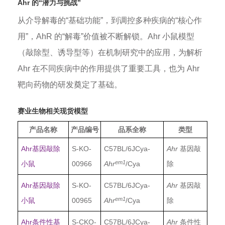
Ahr 的“潜力与挑战”
从介导解毒的“基础功能”，到调控多种疾病的“核心作
用”，AhR 的“解毒”价值被不断解锁。Ahr 小鼠模型
（敲除型、诱导型等）在机制研究中的应用，为解析
Ahr 在不同疾病中的作用提供了重要工具，也为 Ahr
靶向药物的研发奠定了基础。
赛业生物相关现货模型
产品名称
产品编号
品系全称
类型
Ahr基因敲除
S-KO-
C57BL/6JCya-
Ahr
基因敲
em1
小鼠
00966
Ahr
/Cya
除
Ahr基因敲除
S-KO-
C57BL/6JCya-
Ahr
基因敲
em1
小鼠
00965
Ahr
/Cya
除
Ahr条件性基
S-CKO-
C57BL/6JCya-
Ahr
条件性