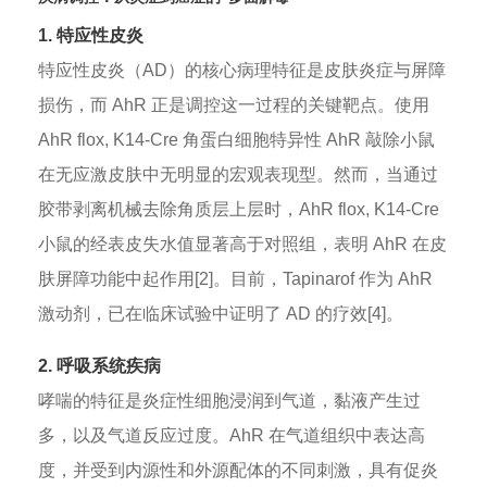
1. 特应性皮炎
特应性皮炎（AD）的核心病理特征是皮肤炎症与屏障
损伤，而 AhR 正是调控这一过程的关键靶点。使用
AhR flox, K14-Cre 角蛋白细胞特异性 AhR 敲除小鼠
在无应激皮肤中无明显的宏观表现型。然而，当通过
胶带剥离机械去除角质层上层时，AhR flox, K14-Cre
小鼠的经表皮失水值显著高于对照组，表明 AhR 在皮
肤屏障功能中起作用[2]。目前，Tapinarof 作为 AhR
激动剂，已在临床试验中证明了 AD 的疗效[4]。
2. 呼吸系统疾病
哮喘的特征是炎症性细胞浸润到气道，黏液产生过
多，以及气道反应过度。AhR 在气道组织中表达高
度，并受到内源性和外源配体的不同刺激，具有促炎