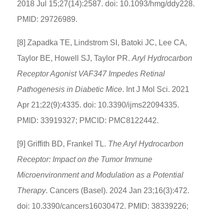
2018 Jul 15;27(14):2587. doi: 10.1093/hmg/ddy228.
PMID: 29726989.
[8] Zapadka TE, Lindstrom SI, Batoki JC, Lee CA,
Taylor BE, Howell SJ, Taylor PR.
Aryl Hydrocarbon
Receptor Agonist VAF347 Impedes Retinal
Pathogenesis in Diabetic Mice
. Int J Mol Sci. 2021
Apr 21;22(9):4335. doi: 10.3390/ijms22094335.
PMID: 33919327; PMCID: PMC8122442.
[9] Griffith BD, Frankel TL.
The Aryl Hydrocarbon
Receptor: Impact on the Tumor Immune
Microenvironment and Modulation as a Potential
Therapy
. Cancers (Basel). 2024 Jan 23;16(3):472.
doi: 10.3390/cancers16030472. PMID: 38339226;