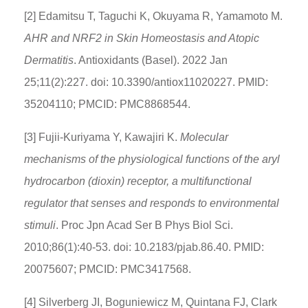
[2] Edamitsu T, Taguchi K, Okuyama R, Yamamoto M.
AHR and NRF2 in Skin Homeostasis and Atopic
Dermatitis
. Antioxidants (Basel). 2022 Jan
25;11(2):227. doi: 10.3390/antiox11020227. PMID:
35204110; PMCID: PMC8868544.
[3] Fujii-Kuriyama Y, Kawajiri K.
Molecular
mechanisms of the physiological functions of the aryl
hydrocarbon (dioxin) receptor, a multifunctional
regulator that senses and responds to environmental
stimuli
. Proc Jpn Acad Ser B Phys Biol Sci.
2010;86(1):40-53. doi: 10.2183/pjab.86.40. PMID:
20075607; PMCID: PMC3417568.
[4] Silverberg JI, Boguniewicz M, Quintana FJ, Clark