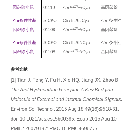
em1flox
因敲除小鼠
01110
Ahr
/Cya
基因敲除
Ahr条件性基
S-CKO-
C57BL/6JCya-
Ahr
条件性
em1flox
因敲除小鼠
01109
Ahr
/Cya
基因敲除
Ahr条件性基
S-CKO-
C57BL/6NCya-
Ahr
条件性
em1flox
因敲除小鼠
01108
Ahr
/Cya
基因敲除
参考文献
[1] Tian J, Feng Y, Fu H, Xie HQ, Jiang JX, Zhao B.
The Aryl Hydrocarbon Receptor: A Key Bridging
Molecule of External and Internal Chemical Signals
.
Environ Sci Technol. 2015 Aug 18;49(16):9518-31.
doi: 10.1021/acs.est.5b00385. Epub 2015 Aug 10.
PMID: 26079192; PMCID: PMC4696777.