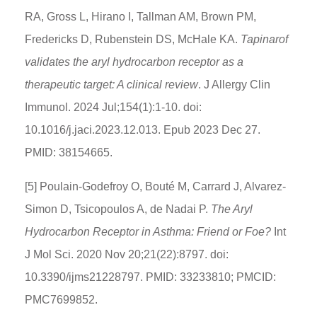
RA, Gross L, Hirano I, Tallman AM, Brown PM,
Fredericks D, Rubenstein DS, McHale KA.
Tapinarof
validates the aryl hydrocarbon receptor as a
therapeutic target: A clinical review
. J Allergy Clin
Immunol. 2024 Jul;154(1):1-10. doi:
10.1016/j.jaci.2023.12.013. Epub 2023 Dec 27.
PMID: 38154665.
[5] Poulain-Godefroy O, Bouté M, Carrard J, Alvarez-
Simon D, Tsicopoulos A, de Nadai P.
The Aryl
Hydrocarbon Receptor in Asthma: Friend or Foe?
Int
J Mol Sci. 2020 Nov 20;21(22):8797. doi:
10.3390/ijms21228797. PMID: 33233810; PMCID:
PMC7699852.