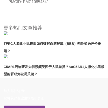
PMCID: PMC10854841.
更多热门文章推荐
TFRC人源化小鼠模型如何破解血脑屏障（BBB）药物递送评价难
题？
C5AR1药物研发为何频频受困于人鼠差异？huC5AR1人源化小鼠模
型能否成为破局关键？
加入邮件订阅!
您将获得赛业生物最新资讯