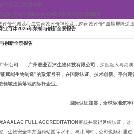
管
神经及肌肉
眼科学
AC靶向药物研发
in vivo CAR-T
基因治疗CRO服务
效评价
代谢及心血管药效评价
神经及肌肉药效评价
* 血脑屏障递
 赛业百沐2025年荣誉与创新全景报告
荣誉与创新全景报告
广州公司——
广州赛业百沐生物科技有限公司
，深度融入粤港澳
智能赋能生物制造”的政策号召，在国际认证、技术创新、平台
制造领域政策落地的标杆企业。
国际认证加冕，
全球标准筑牢
际
AAALAC
FULL ACCREDITATION
审核并获得延续认证，这一
控、生物安全等方面稳站国际水平。与此同时，公司也顺利通过