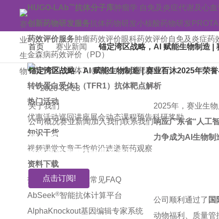
™
HUGO-LAb
抗体分子库
肿瘤学
自免及炎症
代谢及心血
创新药物研发服务
抗体药物研发
小核酸药物研发
PROT
药效评价服务
肿瘤药效评价
眼科药效评价
自免及炎症药
首页
赛业新闻
锚定湾区战略，AI 赋能生物制造 |
金森病药效评价（PD）
锚定湾区战略，AI 赋能生物制造 | 赛业百沐2025年
转铁蛋白受体1（TFR1）抗体靶点解析
2026-02-28
热门活动
关于我们
2025年，
赛业生物
优惠活动
巡回讲座
展会动态
课程预告
科研奖励
公司概况
赛业新闻
加入我们
联系我们
响应广东省“人工
知识干货
加入邮件订阅!
力争成为AI生物
视频课堂
文章干货
前沿速递
新药观察
您将获得赛业生物最新资讯
资料下载
点击订阅!
技术指南
引用文献
常见FAQ
®
AbSeek
智能抗体计算平台
公司顺利通过了
国
AlphaKnockout基因编辑专家系统
动物福利、质量管