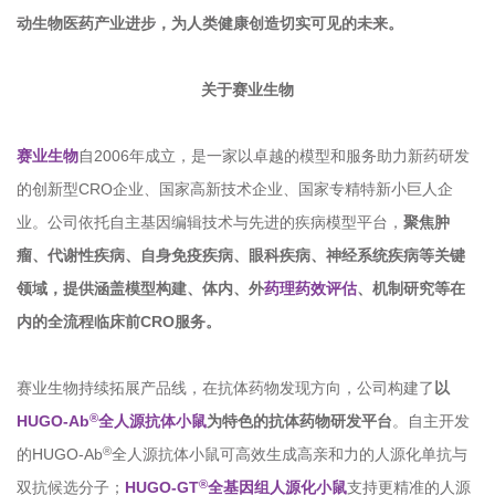
动生物医药产业进步，为人类健康创造切实可见的未来。
关于赛业生物
赛业生物
自2006年成立，是一家以卓越的模型和服务助力新药研发
的创新型CRO企业、国家高新技术企业、国家专精特新小巨人企
业。公司依托自主基因编辑技术与先进的疾病模型平台，
聚焦肿
瘤、代谢性疾病、自身免疫疾病、眼科疾病、神经系统疾病等关键
领域，提供涵盖模型构建、体内、外
药理药效评估
、机制研究等在
内的全流程临床前CRO服务。
赛业生物持续拓展产品线，在抗体药物发现方向，公司构建了
以
®
HUGO-Ab
全人源抗体小鼠
为特色的抗体药物研发平台
。自主开发
®
的HUGO-Ab
全人源抗体小鼠可高效生成高亲和力的人源化单抗与
®
双抗候选分子；
HUGO-GT
全基因组人源化小鼠
支持更精准的人源