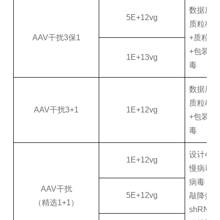
数据库设
5E+12vg
质粒构建
AAV干扰3保1
+质粒验
+包装1
1E+13vg
毒
数据库设
质粒构建
AAV干扰3+1
1E+12vg
+包装3
毒
设计4条
1E+12vg
慢病毒
病毒，
AAV干扰
5E+12vg
敲降效率
（精选1+1）
shRN