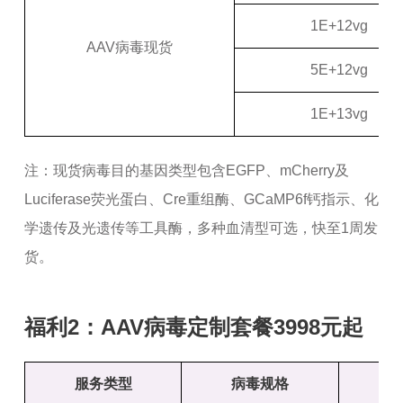
1E+12vg
AAV病毒现货
5E+12vg
1E+13vg
注：现货病毒目的基因类型包含EGFP、mCherry及
Luciferase荧光蛋白、Cre重组酶、GCaMP6f钙指示、化
学遗传及光遗传等工具酶，多种血清型可选，快至1周发
货。
福利2：AAV病毒定制套餐3998元起
服务类型
病毒规格
服