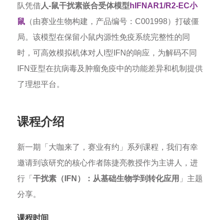
队凭借
人-鼠干扰素嵌合受体模型
hIFNAR1/R2-EC小
鼠
（由赛业生物构建，产品编号：C001998）打破僵
局。该模型在保留小鼠内源性免疫系统完整性的同
时，可高效模拟机体对人I型IFN的响应，为解码不同
IFN亚型在抗病毒及肿瘤免疫中的功能差异和机制提供
了理想平台。
课程介绍
新一期「大咖来了，赛业有约」系列课程，我们有幸
邀请到该研究的核心作者陈捷亮教授作为主讲人，进
行「
干扰素（IFN）：从基础生物学到转化应用
」主题
分享。
课程时间