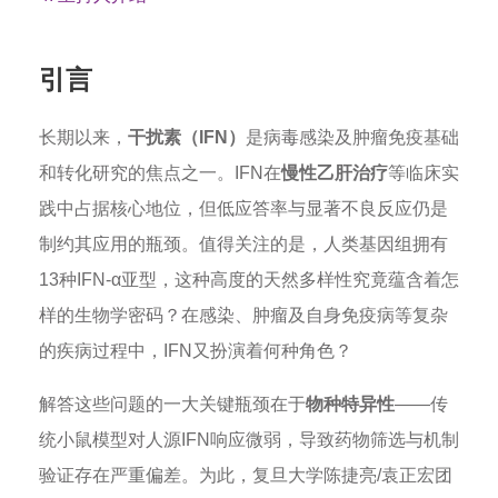
引言
长期以来，
干扰素（IFN）
是病毒感染及肿瘤免疫基础
和转化研究的焦点之一。IFN在
慢性乙肝治疗
等临床实
践中占据核心地位，但低应答率与显著不良反应仍是
制约其应用的瓶颈。值得关注的是，人类基因组拥有
13种IFN-α亚型，这种高度的天然多样性究竟蕴含着怎
样的生物学密码？在感染、肿瘤及自身免疫病等复杂
的疾病过程中，IFN又扮演着何种角色？
解答这些问题的一大关键瓶颈在于
物种特异性
——传
统小鼠模型对人源IFN响应微弱，导致药物筛选与机制
验证存在严重偏差。为此，复旦大学陈捷亮/袁正宏团