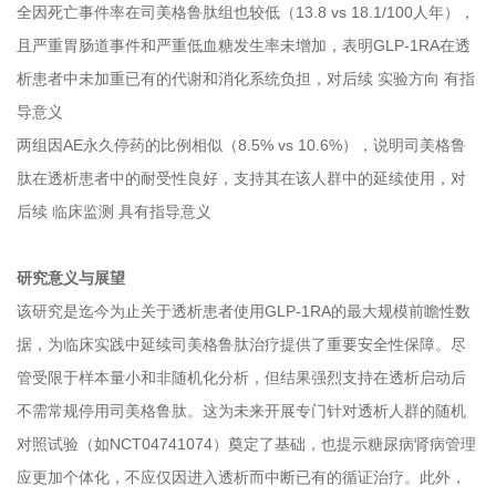
全因死亡事件率在司美格鲁肽组也较低（13.8 vs 18.1/100人年），
且严重胃肠道事件和严重低血糖发生率未增加，表明GLP-1RA在透
析患者中未加重已有的代谢和消化系统负担，对后续 实验方向 有指
导意义
两组因AE永久停药的比例相似（8.5% vs 10.6%），说明司美格鲁
肽在透析患者中的耐受性良好，支持其在该人群中的延续使用，对
后续 临床监测 具有指导意义
研究意义与展望
该研究是迄今为止关于透析患者使用GLP-1RA的最大规模前瞻性数
据，为临床实践中延续司美格鲁肽治疗提供了重要安全性保障。尽
管受限于样本量小和非随机化分析，但结果强烈支持在透析启动后
不需常规停用司美格鲁肽。这为未来开展专门针对透析人群的随机
对照试验（如NCT04741074）奠定了基础，也提示糖尿病肾病管理
应更加个体化，不应仅因进入透析而中断已有的循证治疗。此外，