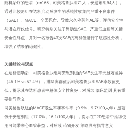
随机治疗的患者（n=165，司美格鲁肽组71人，安慰剂组94人）。
通过比较两组在透析启动后发生的系统性收集的严重不良事件
（SAE）、MACE、全因死亡、导致永久停药的AE等，评估安全性
与潜在疗效信号。研究特别关注了胃肠道SAE、严重低血糖等关键
安全性终点，并对一名报告43次SAE的离群值进行了敏感性分析，
增强了结果的稳健性。
关键结论与观点
在透析启动后，司美格鲁肽组与安慰剂组的SAE发生率无显著差异
（45.1% vs 57.4%），排除离群值后司美格鲁肽组SAE率数值更
低，提示其在透析患者中总体安全性良好，对后续 临床监测 具有重
要指导意义
司美格鲁肽组的MACE发生率和事件率（9.9%，9.7/100人年）显著
低于安慰剂组（17.0%，16.1/100人年），提示在T2D患者中延续使
用可能带来心血管获益，对后续 药物开发 策略具有指导意义