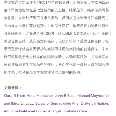
本研究通过对四项大型RCT的个体数据进行汇总分析，首次系统评
估了司美格鲁肽在启动透析后的安全性。结果显示，继续使用司美
格鲁肽并未增加严重不良事件风险，反而在心血管事件和全因死亡
方面显示出潜在获益趋势，且耐受性良好。这些发现为透析依赖性
肾衰竭患者，尤其是合并T2D者，延续GLP-1受体激动剂治疗提供了
关键证据支持。从实验室到临床，该研究填补了重大证据空白，提
示应重新评估当前因肾功能衰竭而停用此类药物的普遍做法。未来
研究应聚焦于更大样本的前瞻性试验，以确证其疗效，并探索其在
改善透析患者生存预后中的作用，从而优化这一高危人群的综合照
护体系，推动精准医学在慢性肾病进展中的应用。
文献来源：
Klara R Klein, Anna Menacher, John B Buse, Manuel Mayrdorfer,
and Ildiko Lingvay. Safety of Semaglutide After Dialysis Initiation:
An Individual-Level Pooled Analysis. Diabetes Care.