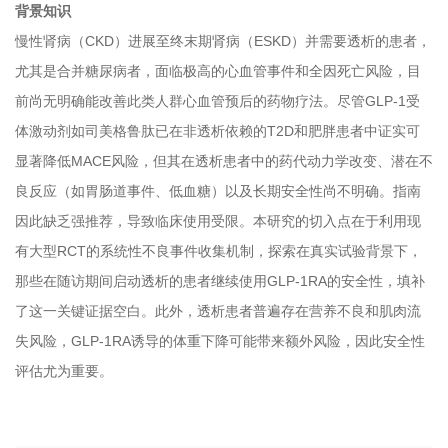
背景知识
慢性肾病（CKD）进展至终末期肾病（ESKD）并需要透析的患者，
尤其是合并糖尿病者，面临极高的心血管事件和全因死亡风险，目
前尚无明确能改善此类人群心血管预后的药物疗法。尽管GLP-1受
体激动剂如司美格鲁肽已在非透析依赖的T2D和肥胖患者中证实可
显著降低MACE风险，但其在透析患者中的药代动力学改变、潜在不
良反应（如胃肠道事件、低血糖）以及长期安全性尚不明确。指南
因此缺乏强推荐，导致临床使用受限。本研究的切入点在于利用现
有大型RCT的系统性不良事件收集机制，探索在真实试验背景下，
那些在随访期间启动透析的患者继续使用GLP-1RA的安全性，填补
了这一关键证据空白。此外，透析患者普遍存在营养不良和肌肉流
失风险，GLP-1RA诱导的体重下降可能带来额外风险，因此安全性
评估尤为重要。