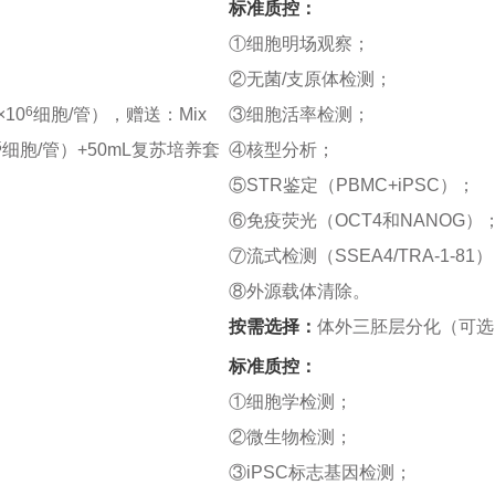
标准质控：
①细胞明场观察；
②无菌/支原体检测；
6
10
细胞/管），赠送：Mix
③细胞活率检测；
5
细胞/管）+50mL复苏培养套
④核型分析；
⑤STR鉴定（PBMC+iPSC）；
⑥免疫荧光（OCT4和NANOG）
⑦流式检测（SSEA4/TRA-1-81
⑧外源载体清除。
按需选择：
体外三胚层分化（可选
标准质控：
①细胞学检测；
②微生物检测；
③iPSC标志基因检测；