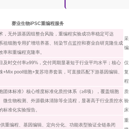
赛业生物iPSC重编程服务
术，无外源基因组整合风险，重编程实验成功率稳定可达
采
红系祖细胞专用扩增培养基、转染节点监控和赛业自研克隆生成
编
效率和重编程克隆率。
目及时交付率≥99%，交付周期显著短于行业平均水平；核心
仅
+Mix pool细胞+复苏培养套装，可直接匹配下游基因编辑、
复
程
胞团体标准》核心维度标准化质控体系（≥8项），覆盖细胞
质
、微生物检测、外源载体清除等全流程，显著高于行业质控水
验
的标准化实验报告。
床
重
可提供重编程、基因编辑、定向分化、功能表型验证全链条闭