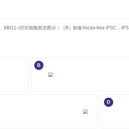
、9和11~20天细胞形态图示；（B）制备Vector-free iPSC
B
D