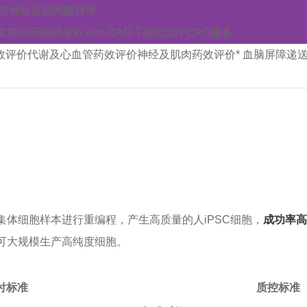
管
神经及肌肉
眼科学
AC靶向药物研发
in vivo CAR-T
基因治疗CRO服务
效评价
代谢及心血管药效评价
神经及肌肉药效评价
* 血脑屏障递
体细胞样本进行重编程，产生高质量的人iPSC细胞，
成功率高
可大规模生产高纯度细胞。
付标准
质控标准