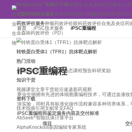
™
HUGO-LAb
抗体分子库
肿瘤学
自免及炎症
代谢及心血
创新药物研发服务
抗体药物研发
小核酸药物研发
PROT
药效评价服务
肿瘤药效评价
眼科药效评价
自免及炎症药
首页
iPSC技术服务
iPSC重编程
金森病药效评价（PD）
转铁蛋白受体1（TFR1）抗体靶点解析
热门活动
iPSC重编程
优惠活动
巡回讲座
展会动态
课程预告
科研奖励
知识干货
视频课堂
文章干货
前沿速递
新药观察
赛业生物拥有先进的体细胞重编程技术，可通过血液收集
资料下载
游实验，同时具有标准化操作流程兼容多种培养体系，
技术指南
引用文献
常见FAQ
iPSC重编程和鉴定服务内容及交付标准
®
AbSeek
智能抗体计算平台
项目
交
AlphaKnockout基因编辑专家系统