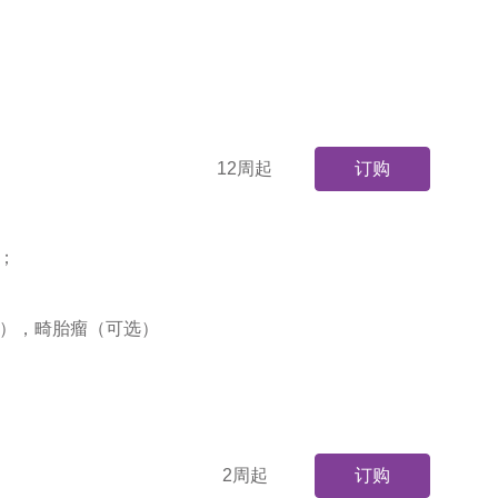
12周起
订购
；
）；
），畸胎瘤（可选）
2周起
订购