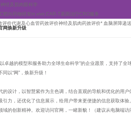
管
神经及肌肉
眼科学
AC靶向药物研发
in vivo CAR-T
基因治疗CRO服务
效评价
代谢及心血管药效评价
神经及肌肉药效评价
* 血脑屏障递
官网焕新升级
“以卓越的模型和服务助力全球生命科学”的企业愿景，支持了全
不同以“网”，
焕新升级！
代的设计，以智慧紫作为主色调，结合直观的导航和优化的用户
吸引力，还优化了信息展示，给用户带来更便捷的信息获取体验
领域的创新精神。欢迎访问官网，一睹新貌！（建议从电脑端访