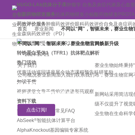
HUGO-LAb抗体分子库
肿瘤学
自免及炎症
代谢及心血
创新药物研发服务
抗体药物研发
小核酸药物研发
PROT
药效评价服务
肿瘤药效评价
眼科药效评价
自免及炎症药
首页
赛业新闻
不同以“网”，智驱未来，赛业生物
金森病药效评价（PD）
不同以“网”，智驱未来，赛业生物官网焕新升级
转铁蛋白受体1（TFR1）抗体靶点解析
2024-10-21
热门活动
关于我们
赛业生物始终秉持
优惠活动
巡回讲座
展会动态
课程预告
科研奖励
公司概况
赛业新闻
加入我们
联系我们
布，赛业生物官网
知识干货
加入邮件订阅!
视频课堂
文章干货
前沿速递
新药观察
您将获得赛业生物最新资讯
新网站采用简洁现
资料下载
级不仅提升了视觉
点击订阅!
技术指南
引用文献
常见FAQ
业生物在生命科学
®
AbSeek
智能抗体计算平台
AlphaKnockout基因编辑专家系统