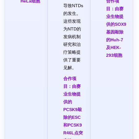
HeLa细胞
合作项
导致NTDs
目：
由赛
的发生。
业生物提
这些发现
供的SOX9
为NTD的
基因敲除
发病机制
的Huh-7
研究和治
及HEK-
疗策略提
293细胞
供了重要
见解。
合作项
目：
由赛
业生物提
供的
PCSK9敲
除的ESC
和PCSK9
R46L点突