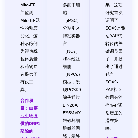
Mito-EF，
多能干细
果：
这项
并监测
胞
研究首次
Mito-EF活
（iPSC）
证明了
性的动态
分别引入
SOX9是驱
变化。这
神经类器
动YAP核
种示踪剂
官
转位的关
为评估线
（NOs）
键调节因
粒体质量
和神经祖
子，并提
和药物筛
细胞
出了通过
选提供了
（NPCs）
靶向
有效工
模型，发
SOX9-
具。
现PCSK9
YAP相互
缺失通过
作用来治
合作项
LIN28A/H
疗YAP驱
目：
由赛
ES5/JMY
动癌症的
业生物提
轴破坏细
潜在策
供的DRP1
胞微丝网
略。
敲除的
络，最终