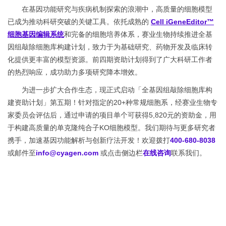
在基因功能研究与疾病机制探索的浪潮中，高质量的细胞模型
已成为推动科研突破的关键工具。依托成熟的
Cell iGeneEditor™
细胞基因编辑系统
和完备的细胞培养体系，赛业生物持续推进全基
因组敲除细胞库构建计划，致力于为基础研究、药物开发及临床转
化提供更丰富的模型资源。前四期资助计划得到了广大科研工作者
的热烈响应，成功助力多项研究降本增效。
为进一步扩大合作生态，现正式启动「全基因组敲除细胞库构
建资助计划」第五期！针对指定的20+种常规细胞系，经赛业生物专
家委员会评估后，通过申请的项目单个可获得5,820元的资助金，用
于构建高质量的单克隆纯合子KO细胞模型。我们期待与更多研究者
携手，加速基因功能解析与创新疗法开发！欢迎拨打
400-680-8038
或邮件至
info@cyagen.com
或点击侧边栏
在线咨询
联系我们。
「全基因组敲除细胞库构建资助计
划」第五期