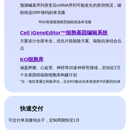
预测碱基序列突变后mRNA序列可能发生的剪切情况，辅
助筛选ORF移码的单克隆
RNA剪接预测模型辅助筛选单克隆
Cell iGeneEditor™细胞基因编辑系统
方案设计全面专业，优先片段敲除方案、敲除抗体结合位
点
KO细胞库
涵盖肿瘤、心血管、神经等20多种研究领域，启动近2万
个全基因组敲除细胞库构建计划
*注：项目需通过风险评估，且在KO验证抗体资源库中匹配到抗体
快速交付
可交付单克隆纯合子，定制周期快至1月