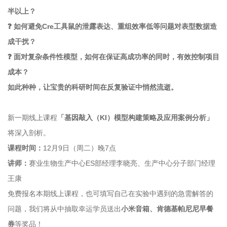
半以上？
❓
如何避免Cre工具鼠的泄露表达、重组效率低等问题对表型数据造
成干扰？
❓
面对复杂条件性模型，如何在保证高成功率的同时，有效控制项目
成本？
如此种种，让宝贵的科研时间在反复验证中悄然流逝。
新一期线上课程
「基因敲入（KI）模型构建策略及应用案例分析」
将深入剖析。
课程时间：
12月9日（周二）晚7点
讲师：
赛业生物
生产中心ES部经理李晓亮、生产中心分子部门经理
王康
免费报名本期线上课程，也可填写自己在实验中遇到的急需解答的
问题，我们将从中抽取幸运学员送出
小米音箱、肯德基帕尼尼早餐
券
等奖品！