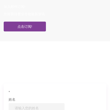
加入邮件订阅!
您将获得赛业生物最新资讯
点击订阅!
如果您对产品或服务有兴趣，欢迎填写
信息联系我们
*
姓名