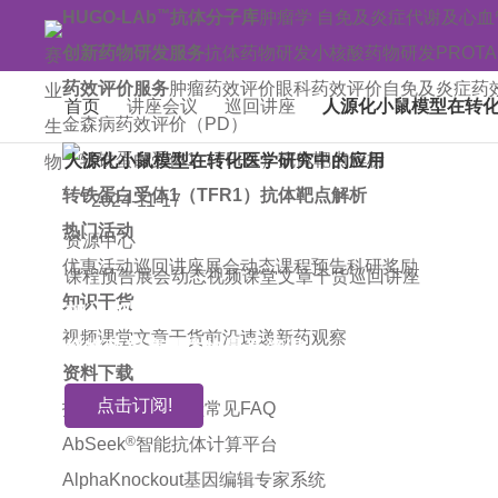
™
HUGO-LAb
抗体分子库
肿瘤学
自免及炎症
代谢及心血
创新药物研发服务
抗体药物研发
小核酸药物研发
PROT
药效评价服务
肿瘤药效评价
眼科药效评价
自免及炎症药
首页
讲座会议
巡回讲座
人源化小鼠模型在转
金森病药效评价（PD）
人源化小鼠模型在转化医学研究中的应用
转铁蛋白受体1（TFR1）抗体靶点解析
2024-11-17
热门活动
资源中心
优惠活动
巡回讲座
展会动态
课程预告
科研奖励
课程预告
展会动态
视频课堂
文章干货
巡回讲座
知识干货
加入邮件订阅!
视频课堂
文章干货
前沿速递
新药观察
您将获得赛业生物最新资讯
资料下载
点击订阅!
技术指南
引用文献
常见FAQ
®
AbSeek
智能抗体计算平台
AlphaKnockout基因编辑专家系统