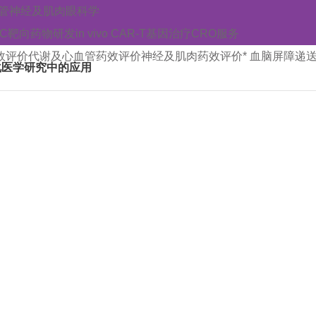
管
神经及肌肉
眼科学
AC靶向药物研发
in vivo CAR-T
基因治疗CRO服务
效评价
代谢及心血管药效评价
神经及肌肉药效评价
* 血脑屏障递
化医学研究中的应用