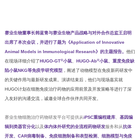
赛业生物董事长韩蓝青与赛业生物产品战略与对外合作总监王启明
出席了本次会议，并进行了题为《Application of Innovative
Animal Models in Immunological Research》的主题报告。
他们
®
®
在现场详细介绍了
HUGO-GT
小鼠
、
HUGO-Ab
小鼠、重度免疫缺
陷小鼠NKG等免疫学研究模型
，阐述了动物模型在免疫新药研发中
的关键作用与最新研发成果。演讲结束后，他们与现场嘉宾就
HUGO计划在细胞免疫治疗药物的应用前景及开发策略等进行了深
入友好的沟通交流，诚邀全球合作伙伴共同开发。
赛业生物细胞治疗药物研发平台可提供从
iPSC重编程建库
、
基因编
辑到类器官分化
以及
体内体外研究的全流程药物研发
服务
和从
抗体
开发、CAR病毒制备、免疫细胞制备和表型检测、细胞模型与免疫