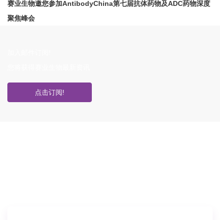
赛业生物邀您参加AntibodyChina第七届抗体药物及ADC药物深度
聚焦峰会
加入邮件订阅!
您将获得赛业生物最新资讯
点击订阅!
如果您对产品或服务有兴趣，欢迎填写
信息联系我们