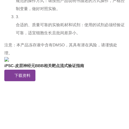
规范的操作方式：请按照产品说明书描述的方式操作，严格控
制变量，做好对照实验。
3.
合适的、质量可靠的实验耗材和试剂：使用的试剂必须经验证
可靠，适宜细胞生长且批间差异小。
注意：本产品冻存液中含有DMSO，其具有潜在风险，请谨慎处
理。
iPSC-皮层神经元BBB相关靶点流式验证指南
下载资料
如果您对产品或服务有兴趣，欢迎填写
信息联系我们