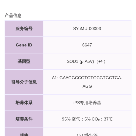
产品信息
服务编号
SY-iMU-00003
Gene ID
6647
基因型
SOD1 (p.A5V)（+/-）
A1: GAAGGCCGTGTGCGTGCTGA-
引导分子信息
AGG
培养体系
iPS专用培养基
培养条件
95% 空气；5% CO₂；37℃
6
规格
1×10
个/管