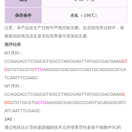
保存条件
液氮（-196℃）
注意：本产品在生产过程中严格控制无菌。在后续培养过程中，请
根据实际情况决定是否在培养基中添加抗生素。
测序结果
MT序列：
CCAGGACCTCGGCGTGGCCTAGCGAGTTATGGCGACGAAG
GT
C
GTGTGCGTG
TTG
AAGGGCGACGGCCCAGTGCAGGGCATCA
TCAATTTCGAGC
WT序列：
CCAGGACCTCGGCGTGGCCTAGCGAGTTATGGCGACGAAG
G
CC
GTGTGCGTG
CTG
AAGGGCGACGGCCCAGTGCAGGGCATC
ATCAATTTCGAGC
1A2：
通过电转法介导的基因编辑技术点突变诱导性多能干细胞IPSC的