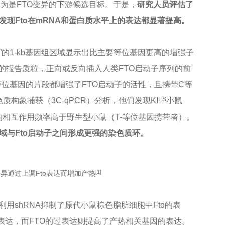
TO）被认为是FTO变异的下游候选目标。于是，
研究人员评估了
发现Fto在mRNA和蛋白质水平上的表达都显著提高。
基因”的1-kb基因组区域显示出比主要等位基因更高的增强子
段的报告质粒，正向或反向插入人类FTO启动子序列的前
位基因的片段都增强了FTO启动子的活性，且携带C等
ES
构象捕获（3C-qPCR）分析，他们发现KI
小鼠
子的相互作用频率高于野生型小鼠（T-等位基因携带者）。
子区域与Fto启动子之间形成更强的染色质环。
[1]
T>C变异通过上调Fto表达而增加产热
用shRNA抑制了原代小鼠棕色脂肪细胞中Fto的表
的表达，而FTO的过表达则提高了产热相关基因的表达。