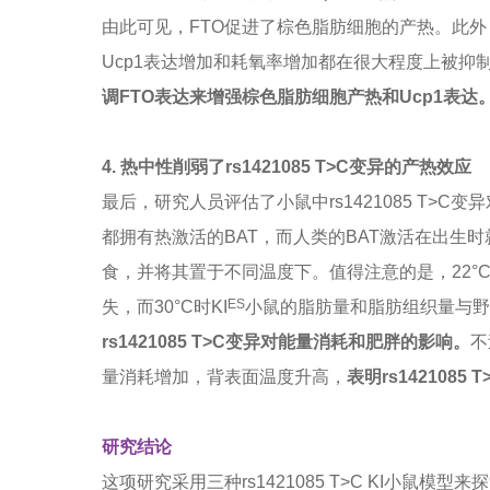
由此可见，FTO促进了棕色脂肪细胞的产热。此外，
Ucp1表达增加和耗氧率增加都在很大程度上被抑
调FTO表达来增强棕色脂肪细胞产热和Ucp1表达
4.
热中性削弱了rs1421085 T>C变异的产热效应
最后，研究人员评估了小鼠中rs1421085 T>
都拥有热激活的BAT，而人类的BAT激活在出生时
食，并将其置于不同温度下。值得注意的是，22°
ES
失，而30°C时KI
小鼠的脂肪量和脂肪组织量与野
rs1421085 T>C变异对能量消耗和肥胖的影响。
不
量消耗增加，背表面温度升高，
表明rs1421085
研究结论
这项研究采用三种rs1421085 T>C KI小鼠模型来