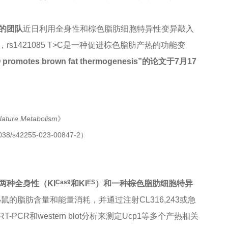
的团队
近日利用全身性和棕色脂肪细胞特异性变异敲入
1421085 T>C是一种促进棕色脂肪产热的功能变
O promotes brown fat thermogenesis”的论文
于7月17
ature Metabolism
》
.1038/s42255-023-00847-2）
Cas9
ES
两种全身性（KI
和KI
）和一种棕色脂肪细胞特异
鼠的脂肪含量和能量消耗，并通过注射CL316,243或急
R和western blot分析来测定Ucp1等多个产热相关