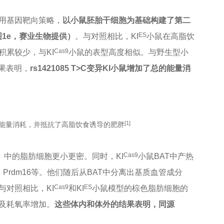
用基因靶向策略，
以小鼠胚胎干细胞为基础构建了第二
ES
图1e，赛业生物提供）
。与对照相比，KI
小鼠在高脂饮
Cas9
累较少，与KI
小鼠的表型高度相似。与野生型小
果表明，
rs1421085 T>C变异KI小鼠增加了总的能量消
[1]
异促进了能量消耗，并抵抗了高脂饮食诱导的肥胖
Cas9
）中的脂肪细胞更小更密。同时，KI
小鼠BAT中产热
、Prdm16等。他们随后从BAT中分离出基质血管成分
Cas9
ES
与对照相比，KI
和KI
小鼠模型的棕色脂肪细胞的
及耗氧率增加。
这些体内和体外的结果表明，同源