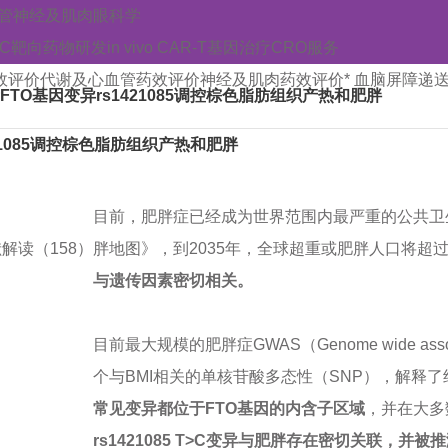
管
神经及肌肉
眼科学
AC靶向药物研发
in vivo CAR-T
基因治疗CRO服务
效评价
代谢及心血管药效评价
神经及肌肉药效评价
* 血脑屏障递
示FTO基因变异rs1421085调控棕色脂肪组织产热和肥胖
421085调控棕色脂肪组织产热和肥胖
目前，肥胖症已经成为世界范围内最严重的公共卫生
解读（158）
胖地图》，到2035年，全球超重或肥胖人口将超过
与遗传因素密切相关。
目前最大规模的肥胖症GWAS（Genome wide asso
个与BMI相关的单核苷酸多态性（SNP），解释了约
常见变异都位于FTO基因的内含子区域
，并在大多
rs1421085 T>C变异与肥胖存在密切关联，并