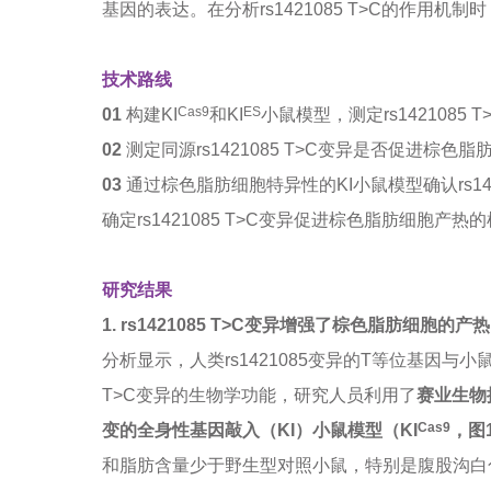
基因的表达。在分析rs1421085 T>C的作用机
技术路线
Cas9
ES
01
构建KI
和KI
小鼠模型，测定rs1421085
02
测定同源rs1421085 T>C变异是否促进棕色
03
通过棕色脂肪细胞特异性的KI小鼠模型确认rs142
确定rs1421085 T>C变异促进棕色脂肪细胞产热
研究结果
1.
rs1421085 T>C变异增强了棕色脂肪细胞的产热
分析显示，人类rs1421085变异的T等位基因与小
T>C变异的生物学功能，研究人员利用了
赛业生物
Cas9
变的全身性基因敲入（KI）小鼠模型（KI
，图
和脂肪含量少于野生型对照小鼠，特别是腹股沟白色