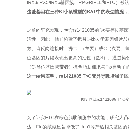
IRX3/IRX5/IRX6基因簇、RPGRIP1L和F
这些基因在三种KI小鼠模型的BAT中的表达情况，
之前的研究发现，包含rs1421085的“次要等位
活性。因此，他们构建了携带1-kb人类基因组片
方。当反向连接时，携带T（主要）或C（次要）等
位基因的片段表现出更高的活性（图3）。通过染色质
（C-等位基因携带者）棕色脂肪细胞与Fto启动
这一结果表明，rs1421085 T>C变异导致增强
图3 同源rs1421085 
为了证实FTO在棕色脂肪细胞中的功能，研究人员利
达。Fto的敲减显著降低了Ucp1等产热相关基因