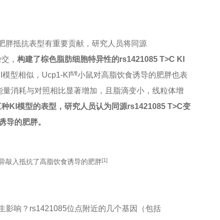
是否对肥胖抵抗表型有重要贡献，研究人员将同源
杂交，
构建了
棕色脂肪细胞特异性的rs1421085 T>C KI
fl/fl
模型相似，Ucp1-KI
小鼠对高脂饮食诱导的肥胖也表
能量消耗与对照相比显著增加，且脂滴变小，线粒体增
种KI模型的表型，研究人员认为同源rs1421085 T>C变
诱导的肥胖。
[1]
变异敲入抵抗了高脂饮食诱导的肥胖
产生影响？rs1421085位点附近的几个基因（包括