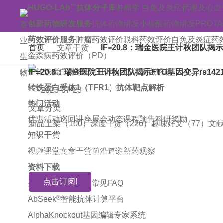
™
HUGO-LAb
抗体分子库
肿瘤学
自免及炎症
代谢及心血
创新药物研发服务
抗体药物研发
小核酸药物研发
PROT
药效评价服务
肿瘤药效评价
眼科药效评价
自免及炎症药
首页
文章干货
IF=20.8：瑞金医院王计秋团队揭
金森病药效评价（PD）
IF=20.8：瑞金医院王计秋团队揭示FTO基因变异rs1
转铁蛋白受体1（TFR1）抗体靶点解析
2023-07-23
热门活动
文章分类
优惠活动
巡回讲座
展会动态
课程预告
科研奖励
新品上架（100）
深度干货（226）
趣味好文（77）
文献
知识干货
加入邮件订阅!
视频课堂
文章干货
前沿速递
新药观察
您将获得赛业生物最新资讯
资料下载
点击订阅!
技术指南
引用文献
常见FAQ
®
AbSeek
智能抗体计算平台
AlphaKnockout基因编辑专家系统