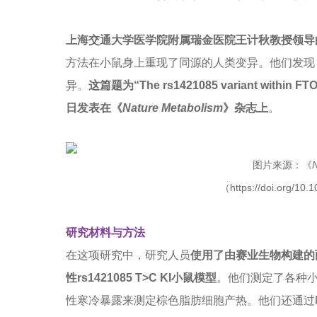
上海交通大学医学院附属瑞金医院王计秋教授领导
方法在小鼠身上重现了同源的人类变异。他们发现，rs
异。
这篇题为“The rs1421085 variant within FT
日发表在《
Nature Metabolism
》
杂志上
。
图片来源：《
N
（https://doi.org/10
研究材料与方法
在这项研究中，研究人员
使用了由赛业生物构建的
性rs1421085 T>C KI小鼠模型
。他们测定了各种小
性寒冷暴露来测定棕色脂肪细胞产热。他们还通过RT-PC