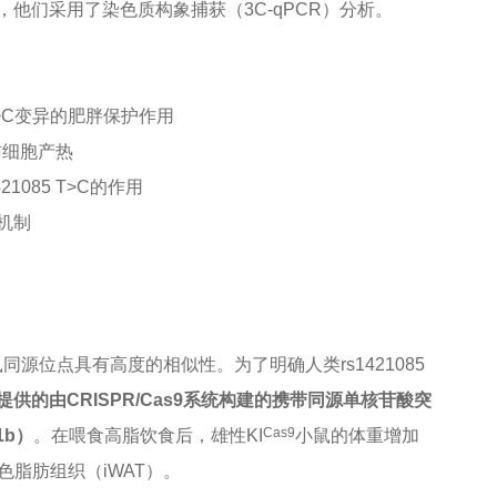
制时，他们采用了染色质构象捕获（3C-qPCR）分析。
 T>C变异的肥胖保护作用
脂肪细胞产热
1085 T>C的作用
的机制
鼠同源位点具有高度的相似性。为了明确人类rs1421085
提供的由CRISPR/Cas9系统构建的携带同源单核苷酸突
Cas9
1b）
。在喂食高脂饮食后，雄性KI
小鼠的体重增加
脂肪组织（iWAT）。