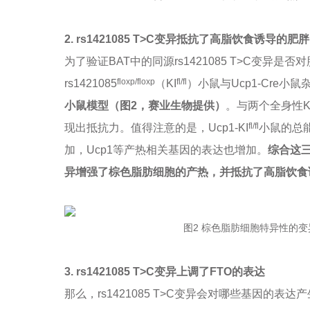
2.
rs1421085 T>C变异抵抗了高脂饮食诱导的肥胖
为了验证BAT中的同源rs1421085 T>C变异
floxp/floxp
fl/fl
rs1421085
（KI
）小鼠与Ucp1-Cre小鼠
小鼠模型（图2，赛业生物提供）
。与两个全身性KI
fl/fl
现出抵抗力。值得注意的是，Ucp1-KI
小鼠的总
加，Ucp1等产热相关基因的表达也增加。
综合这三
异增强了棕色脂肪细胞的产热，并抵抗了高脂饮食
图2 棕色脂肪细胞特异性的
3.
rs1421085 T>C变异上调了FTO的表达
那么，rs1421085 T>C变异会对哪些基因的表达