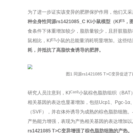
为了进一步证实该变异的肥胖保护作用，他们又采
ES
种全身性同源rs1421085_C KI小鼠模型（KI
，
食条件下体重增加较少，脂肪量较少，且肝脏脂肪积
ES
鼠相比，KI
小鼠的总能量消耗明显增加。这些结
耗，并抵抗了高脂饮食诱导的肥胖。
图1 同源rs1421085 T>C变
Cas9
研究人员注意到，KI
小鼠棕色脂肪组织（BAT
相关基因的表达也显著增加，包括Ucp1、Pgc-1α
（SVF），并在体外诱导为成熟的棕色脂肪细胞。
产热能力增强，表现为产热相关基因的表达增加以
rs1421085 T>C变异增强了棕色脂肪细胞的产热。