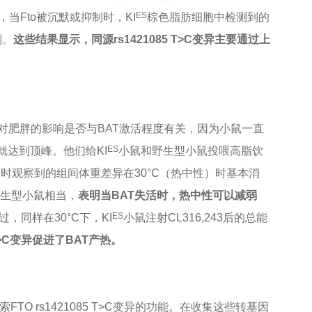
ES
当Fto被沉默或抑制时，KI
棕色脂肪细胞中检测到的
制。
这些结果显示，同源rs1421085 T>C变异主要通过上
。
C变异对肥胖的影响是否与BAT激活程度有关，因为小鼠一直
ES
就达到顶峰。他们给KI
小鼠和野生型小鼠投喂高脂饮
C时观察到的组间体重差异在30°C（热中性）时基本消
生型小鼠相当，
表明当BAT失活时，热中性可以减弱
ES
过，同样在30°C下，KI
小鼠注射CL316,243后的总能
 T>C变异促进了BAT产热。
探索FTO rs1421085 T>C变异的功能。在收集这些转基因