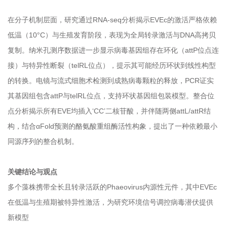
在分子机制层面，研究通过RNA-seq分析揭示EVEc的激活严格依赖
低温（10°C）与生殖发育阶段，表现为全局转录激活与DNA高拷贝
复制。纳米孔测序数据进一步显示病毒基因组存在环化（attP位点连
接）与特异性断裂（telRL位点），提示其可能经历环状到线性构型
的转换。电镜与流式细胞术检测到成熟病毒颗粒的释放，PCR证实
其基因组包含attP与telRL位点，支持环状基因组包装模型。整合位
点分析揭示所有EVE均插入‘CC’二核苷酸，并伴随两侧attL/attR结
构，结合αFold预测的酪氨酸重组酶活性构象，提出了一种依赖最小
同源序列的整合机制。
关键结论与观点
多个
藻株携带全长且转录活跃的Phaeovirus内源性元件，其中EVEc
在低温与生殖期被特异性激活，为研究环境信号调控病毒潜伏提供
新模型