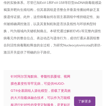
传的实验体系。尽管已知EsV-1和FsV-158等巨型dsDNA病毒能感染
褐藻并靶向生殖结构，但其基因组是否整合并垂直传播始终缺乏直
接遗传证据。此外，这些病毒如何在宿主基因组中维持稳定性、如
何被精确调控激活，以及其复制机制是否涉及线性与环状构型转
换，均为领域内关键机制痛点。本研究通过解析EVEc等完整内源性
病毒元件的整合位点、表达动态与遗传行为，成功打通从基因组整
合到活性病毒颗粒释放的全过程，为研究Nucleocytoviricota的潜伏-
激活开关提供了明确的分子路径。
针对阿尔茨海默病、脊髓性肌萎缩、视网
膜色素变性等罕见病，可提供HUGO-
GT®全基因组人源化模型，搭载了更高效
的大片段载体融合技术，可以作为万能模
了解更多
板进行针对性的突变定制服务，是更贴近