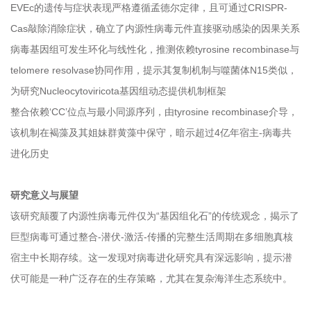
EVEc的遗传与症状表现严格遵循孟德尔定律，且可通过CRISPR-
Cas敲除消除症状，确立了内源性病毒元件直接驱动感染的因果关系
病毒基因组可发生环化与线性化，推测依赖tyrosine recombinase与
telomere resolvase协同作用，提示其复制机制与噬菌体N15类似，
为研究Nucleocytoviricota基因组动态提供机制框架
整合依赖‘CC’位点与最小同源序列，由tyrosine recombinase介导，
该机制在褐藻及其姐妹群黄藻中保守，暗示超过4亿年宿主-病毒共
进化历史
研究意义与展望
该研究颠覆了内源性病毒元件仅为“基因组化石”的传统观念，揭示了
巨型病毒可通过整合-潜伏-激活-传播的完整生活周期在多细胞真核
宿主中长期存续。这一发现对病毒进化研究具有深远影响，提示潜
伏可能是一种广泛存在的生存策略，尤其在复杂海洋生态系统中。