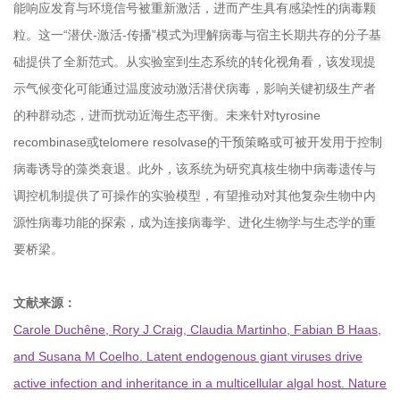
能响应发育与环境信号被重新激活，进而产生具有感染性的病毒颗
粒。这一“潜伏-激活-传播”模式为理解病毒与宿主长期共存的分子基
础提供了全新范式。从实验室到生态系统的转化视角看，该发现提
示气候变化可能通过温度波动激活潜伏病毒，影响关键初级生产者
的种群动态，进而扰动近海生态平衡。未来针对tyrosine
recombinase或telomere resolvase的干预策略或可被开发用于控制
病毒诱导的藻类衰退。此外，该系统为研究真核生物中病毒遗传与
调控机制提供了可操作的实验模型，有望推动对其他复杂生物中内
源性病毒功能的探索，成为连接病毒学、进化生物学与生态学的重
要桥梁。
文献来源：
Carole Duchêne, Rory J Craig, Claudia Martinho, Fabian B Haas,
and Susana M Coelho. Latent endogenous giant viruses drive
active infection and inheritance in a multicellular algal host. Nature