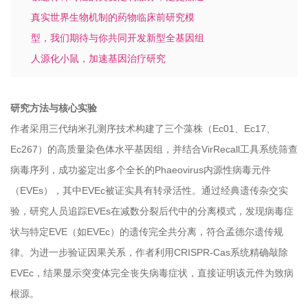
真实世界生物机制的药物临床前研究模
型，我们期待与你共同开发新型全基因组
人源化小鼠，加速基因治疗研究
研究方法与核心实验
作者采用三代纳米孔测序技术构建了三个
藻株（Ec01、Ec17、
Ec267）的高质量染色体水平基因组，并结合VirRecall工具系统筛查
病毒序列，成功鉴定出多个全长的Phaeovirus内源性病毒元件
（EVEs），其中EVEc被证实具有转录活性。通过经典遗传杂交实
验，研究人员追踪EVEs在减数分裂后代中的分离模式，发现病毒症
状与特定EVE（如EVEc）的遗传完全共分离，符合孟德尔遗传规
律。为进一步验证因果关系，作者利用CRISPR-Cas系统精确敲除
EVEc，结果显示突变体完全丧失病毒症状，直接证明该元件为致病
根源。