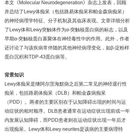
本文《Molecular Neurodegeneration》杂志上发表，回顾
并总结了Lewy体痴呆（包括路易体痴呆和帕金森病痴呆）
的神经病理学特征、分子机制及其临床表现。文章详细分析
了Lewy体和Lewy突触体作为α-突触核蛋白病的标志，以及
早期α-突触核蛋白寡聚体在神经毒性中的作用。此外，作者
还讨论了与该疾病常伴随的其他神经病理变化，如β-淀粉样
蛋白沉积和TDP-43蛋白病等。
背景知识
Lewy体痴呆是继阿尔茨海默病之后第二常见的神经退行性
痴呆，包括路易体痴呆（DLB）和帕金森病痴呆
（PDD）。两者的主要区别在于认知障碍出现的时间与运
动症状的相对顺序。DLB患者通常在运动症状出现前或一年
内发展认知障碍，而PDD患者则在运动症状出现一年后才
出现痴呆。Lewy体和Lewy neurites是该病的主要病理特