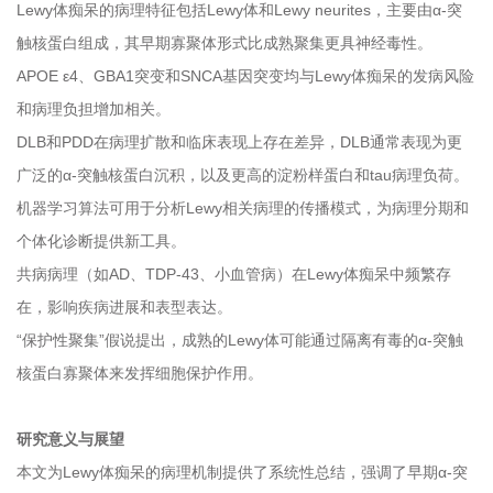
Lewy体痴呆的病理特征包括Lewy体和Lewy neurites，主要由α-突
触核蛋白组成，其早期寡聚体形式比成熟聚集更具神经毒性。
APOE ε4、GBA1突变和SNCA基因突变均与Lewy体痴呆的发病风险
和病理负担增加相关。
DLB和PDD在病理扩散和临床表现上存在差异，DLB通常表现为更
广泛的α-突触核蛋白沉积，以及更高的淀粉样蛋白和tau病理负荷。
机器学习算法可用于分析Lewy相关病理的传播模式，为病理分期和
个体化诊断提供新工具。
共病病理（如AD、TDP-43、小血管病）在Lewy体痴呆中频繁存
在，影响疾病进展和表型表达。
“保护性聚集”假说提出，成熟的Lewy体可能通过隔离有毒的α-突触
核蛋白寡聚体来发挥细胞保护作用。
研究意义与展望
本文为Lewy体痴呆的病理机制提供了系统性总结，强调了早期α-突