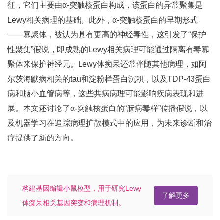
征，它们主要由α-突触核蛋白构成，该蛋白的异常聚集是
Lewy相关病理的基础。此外，α-突触核蛋白的早期形式
——寡聚体，被认为具有更高的神经毒性，这引发了“保护
性聚集”假说，即成熟的Lewy相关病理可能通过隔离有毒寡
聚体来保护神经元。Lewy体痴呆还常伴随其他病理，如阿
尔茨海默病相关的tau和淀粉样蛋白沉积，以及TDP-43蛋白
病和脑小血管病等，这些共病病理可能影响疾病表现和进
展。本文还讨论了α-突触核蛋白的“朊病毒样”传播假说，以
及机器学习在追踪病理扩散模式中的应用，为未来诊断和治
疗提供了新的方向。
构建基因编辑小鼠模型，用于研究Lewy
了解更多
体痴呆相关基因突变和病理机制。