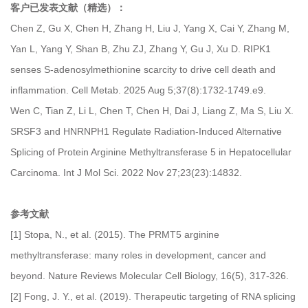
客户已发表文献（精选）：
Chen Z, Gu X, Chen H, Zhang H, Liu J, Yang X, Cai Y, Zhang M,
Yan L, Yang Y, Shan B, Zhu ZJ, Zhang Y, Gu J, Xu D. RIPK1
senses S-adenosylmethionine scarcity to drive cell death and
inflammation. Cell Metab. 2025 Aug 5;37(8):1732-1749.e9.
Wen C, Tian Z, Li L, Chen T, Chen H, Dai J, Liang Z, Ma S, Liu X.
SRSF3 and HNRNPH1 Regulate Radiation-Induced Alternative
Splicing of Protein Arginine Methyltransferase 5 in Hepatocellular
Carcinoma. Int J Mol Sci. 2022 Nov 27;23(23):14832.
参考文献
[1] Stopa, N., et al. (2015). The PRMT5 arginine
methyltransferase: many roles in development, cancer and
beyond. Nature Reviews Molecular Cell Biology, 16(5), 317-326.
[2] Fong, J. Y., et al. (2019). Therapeutic targeting of RNA splicing