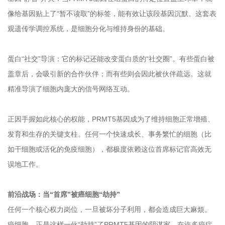
像给基因贴上了“暂不读取”的标签，能有效让该段基因沉默。这套表
观遗传学调控系统，是细胞分化与维持身份的基础。
蛋白“社交”导演：它的标记还能改变蛋白质的“社交圈”。有些蛋白被
盖章后，会吸引新的合作伙伴；而有些则会因此被伙伴疏远。这就
精准导演了细胞内庞大的信号网络互动。
正因手握如此核心的权能，PRMT5基因成为了维持细胞正常增殖、
发育和生存的关键支柱。任何一个快速成长、事务繁忙的细胞（比
如干细胞或活化的免疫细胞），都极度依赖这位首席标记官高效无
误地工作。
前沿战场：当“首席”被癌细胞“劫持”
任何一个核心权力岗位，一旦被坏分子利用，都会造成巨大麻烦。
癌细胞，正是这样一伙“劫持”了PRMT5基因的阴谋家。在许多癌症