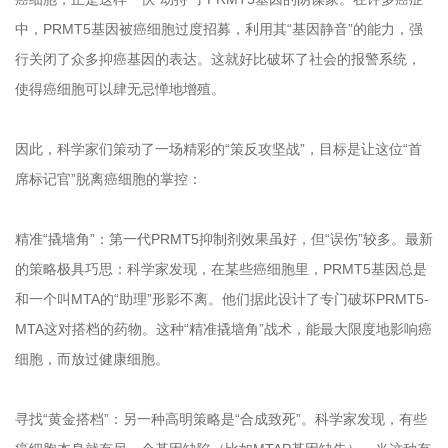
中，PRMT5基因被癌细胞过度招募，利用其“基因静音”的能力，强
行关闭了众多抑癌基因的表达。这就好比破坏了社会的报警系统，
使得癌细胞可以肆无忌惮地增殖。
因此，科学家们策动了一场精彩的“策反攻坚战”，目标是让这位“首
席标记官”脱离癌细胞的掌控：
精准“撬墙角”：第一代PRMT5抑制剂效果虽好，但“误伤”较多。最新
的策略极具巧思：科学家发现，在某些癌细胞里，PRMT5基因总是
和一个叫MTA的“助理”形影不离。他们据此设计了专门破坏PRMT5-
MTA这对搭档的药物。这种“精准撬墙角”战术，能最大限度地影响癌
细胞，而放过健康细胞。
寻找“黄金搭档”：另一种高明策略是“合成致死”。科学家发现，有些