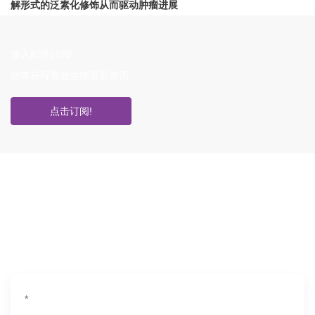
解形式的泛素化修饰从而驱动肿瘤进展
加入邮件订阅!
您将获得赛业生物最新资讯
点击订阅!
如果您对产品或服务有兴趣，欢迎填写
信息联系我们
*