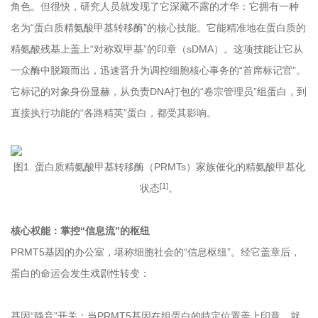
角色。但很快，研究人员就发现了它深藏不露的才华：它拥有一种
名为“蛋白质精氨酸甲基转移酶”的核心技能。它能精准地在蛋白质的
精氨酸残基上盖上“对称双甲基”的印章（sDMA）。这项技能让它从
一众酶中脱颖而出，迅速晋升为调控细胞核心事务的“首席标记官”。
它标记的对象身份显赫，从负责DNA打包的“卷宗管理员”组蛋白，到
直接执行功能的“各路精英”蛋白，都受其影响。
图1. 蛋白质精氨酸甲基转移酶（PRMTs）家族催化的精氨酸甲基化
[1]
状态
。
核心权能：掌控“信息流”的枢纽
PRMT5基因的办公室，堪称细胞社会的“信息枢纽”。经它盖章后，
蛋白的命运会发生戏剧性转变：
基因“静音”开关：当PRMT5基因在组蛋白的特定位置盖上印章，就