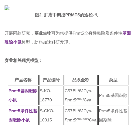
[3]
图2. 肿瘤中调控PRMT5的途径
。
开展同款研究，
赛业生物
可为您提供Prmt5全身性敲除及条件性
基因
敲除小鼠
模型，助您加速科研发现。
赛业相关现货模型：
产品名称
产品编号
品系全称
类型
Prmt5基因敲除
S-KO-
C57BL/6JCya-
Prmt5基因敲除
em1
小鼠
18770
Prmt5
/Cya
Prmt5条件性基
S-CKO-
C57BL/6JCya-
Prmt5条件性基
em1flox
因敲除小鼠
10015
Prmt5
/Cya
因敲除