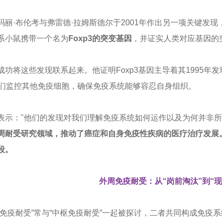
玛丽·布伦考与弗雷德·拉姆斯德尔于2001年作出另一项关键发
系小鼠携带一个名为
Foxp3的突变基因
，并证实人类对应基因的
功将这些发现联系起来。他证明Foxp3基因主导着其1995年
们监控其他免疫细胞，确保免疫系统能够容忍自身组织。
表示："他们的发现对我们理解免疫系统如何运作以及为何并非所
周耐受研究领域，推动了癌症和自身免疫性疾病的医疗治疗发展
段。
外周免疫耐受：
从“岗前淘汰”到“
免疫耐受
”常与“中枢免疫耐受”一起被探讨，二者共同构成免疫系