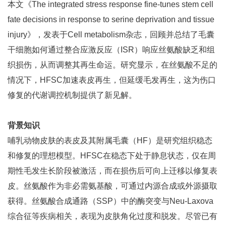
本文《The integrated stress response fine-tunes stem cell
fate decisions in response to serine deprivation and tissue
injury》，发表于Cell metabolism杂志，回顾并总结了毛囊
干细胞如何通过整合应激反应（ISR）响应丝氨酸缺乏和组
织损伤，从而调整其再生命运。研究显示，在丝氨酸不足的
情况下，HFSC加速表皮再生，但延缓毛发再生，这为伤口
修复的代谢调控机制提供了新见解。
背景知识
哺乳动物皮肤的表皮及其附属毛囊（HF）是研究组织稳态
和修复的理想模型。HFSC在稳态下处于静息状态，仅在周
期性毛发生长阶段被激活，而在损伤后可向上迁移以修复表
皮。丝氨酸作为非必需氨基酸，可通过内源合成或外源摄取
获得。丝氨酸合成通路（SSP）中的酶突变与Neu-Laxova
综合征等疾病相关，表现为皮肤角化过度和脱发。尽管已有