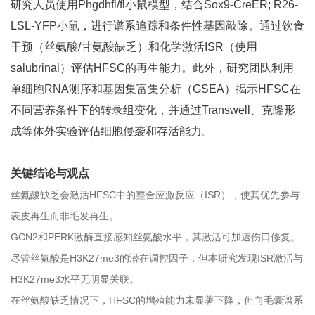
研究人员使用Phgdhfl/fl小鼠模型，结合Sox9-CreER; R26-
LSL-YFP小鼠，进行谱系追踪和条件性基因敲除。通过饮食
干预（丝氨酸/甘氨酸缺乏）和化学激活ISR（使用
salubrinal）评估HFSC的再生能力。此外，研究团队利用
单细胞RNA测序和基因集富集分析（GSEA）揭示HFSC在
不同营养条件下的转录组变化，并通过Transwell、克隆形
成等体外实验评估细胞侵袭和存活能力。
关键结论与观点
丝氨酸缺乏会激活HFSC中的整合应激反应（ISR），使其优先参与
表皮再生而非毛发再生。
GCN2和PERK激酶直接感知丝氨酸水平，其激活可加速伤口修复。
尽管丝氨酸是H3K27me3的潜在调控因子，但本研究发现ISR激活与
H3K27me3水平无明显关联。
在丝氨酸缺乏情况下，HFSC的增殖能力未显著下降，但向毛囊谱系