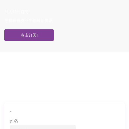
加入邮件订阅!
您将获得赛业生物最新资讯
点击订阅!
如果您对产品或服务有兴趣，欢迎填写
信息联系我们
*
姓名