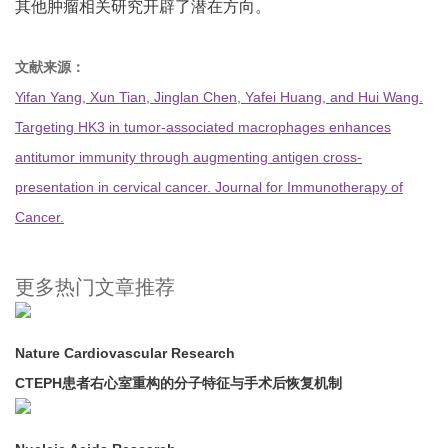
其他肿瘤相关研究开辟了潜在方向。
文献来源：
Yifan Yang, Xun Tian, Jinglan Chen, Yafei Huang, and Hui Wang.
Targeting HK3 in tumor-associated macrophages enhances
antitumor immunity through augmenting antigen cross-
presentation in cervical cancer. Journal for Immunotherapy of
Cancer.
更多热门文章推荐
Nature Cardiovascular Research
CTEPH患者右心室重构的分子特征与手术后恢复机制