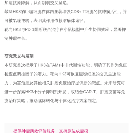
加速抗原降解，从而削弱交叉呈递。
敲除HK3的巨噬细胞在体内显著增强CD8+ T细胞的抗肿瘤活性，并
可被氯喹逆转，表明其作用依赖溶酶体途径。
靶向HK3与PD-1阻断联合治疗在小鼠模型中产生协同效应，显著抑
制肿瘤生长。
研究意义与展望
本研究首次揭示了HK3在TAMs中非代谢性功能，明确了其作为免疫
检查点调控因子的潜力。靶向HK3可恢复巨噬细胞的交叉呈递能
力，为宫颈癌及其他相关肿瘤免疫治疗提供新的靶点。未来研究可
进一步探索HK3小分子抑制剂开发，或结合CAR-T、肿瘤疫苗等免
疫治疗策略，推动临床转化与个体化治疗方案制定。
提供肿瘤药效评价服务，支持原位成瘤模