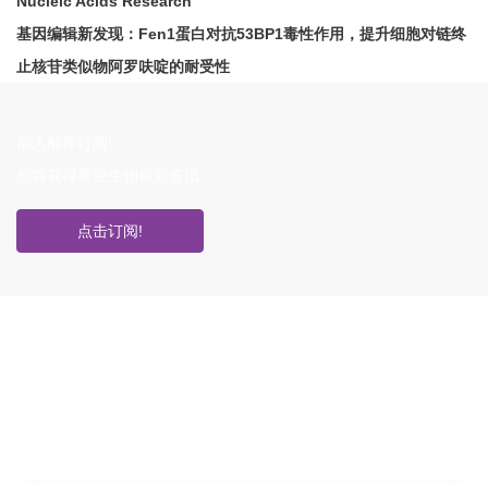
Nucleic Acids Research
基因编辑新发现：Fen1蛋白对抗53BP1毒性作用，提升细胞对链终
止核苷类似物阿罗呋啶的耐受性
加入邮件订阅!
您将获得赛业生物最新资讯
点击订阅!
如果您对产品或服务有兴趣，欢迎填写
信息联系我们