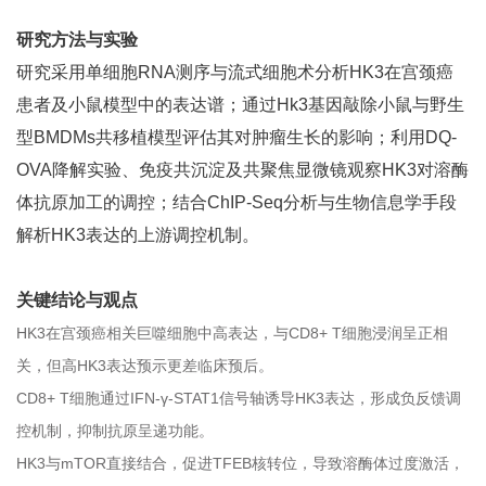
研究方法与实验
研究采用单细胞RNA测序与流式细胞术分析HK3在宫颈癌
患者及小鼠模型中的表达谱；通过Hk3基因敲除小鼠与野生
型BMDMs共移植模型评估其对肿瘤生长的影响；利用DQ-
OVA降解实验、免疫共沉淀及共聚焦显微镜观察HK3对溶酶
体抗原加工的调控；结合ChIP-Seq分析与生物信息学手段
解析HK3表达的上游调控机制。
关键结论与观点
HK3在宫颈癌相关巨噬细胞中高表达，与CD8+ T细胞浸润呈正相
关，但高HK3表达预示更差临床预后。
CD8+ T细胞通过IFN-γ-STAT1信号轴诱导HK3表达，形成负反馈调
控机制，抑制抗原呈递功能。
HK3与mTOR直接结合，促进TFEB核转位，导致溶酶体过度激活，