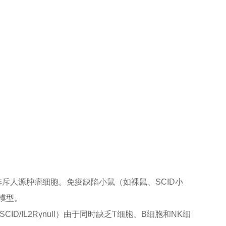
斥人源肿瘤细胞。免疫缺陷小鼠（如裸鼠、SCID小
模型。
/IL2Rγnull）由于同时缺乏T细胞、B细胞和NK细