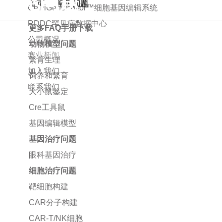
常见问题
首页
常见问题
Cell iGeneEditor™细胞基因编辑系统
RDDC罕见病数据中心
更多FAQ手册下载
公司概况
动物模型问题
多类型常见问题解答
赛业新闻
繁育生理
加入我们
饲养和繁育
联系我们
大小鼠鉴定
Cre工具鼠
基因编辑模型
基因治疗问题
眼科基因治疗
细胞治疗问题
靶细胞构建
CAR分子构建
CAR-T/NK细胞