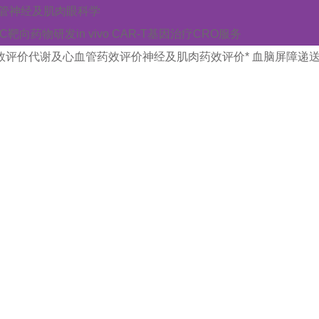
管
神经及肌肉
眼科学
AC靶向药物研发
in vivo CAR-T
基因治疗CRO服务
效评价
代谢及心血管药效评价
神经及肌肉药效评价
* 血脑屏障递