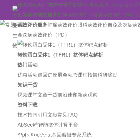
™
HUGO-LAb
抗体分子库
肿瘤学
自免及炎症
代谢及心血
创新药物研发服务
抗体药物研发
小核酸药物研发
PROT
药效评价服务
肿瘤药效评价
眼科药效评价
自免及炎症药
金森病药效评价（PD）
转铁蛋白受体1（TFR1）抗体靶点解析
热门活动
优惠活动
巡回讲座
展会动态
课程预告
科研奖励
知识干货
视频课堂
文章干货
前沿速递
新药观察
资料下载
技术指南
引用文献
常见FAQ
®
AbSeek
智能抗体计算平台
AlphaKnockout基因编辑专家系统