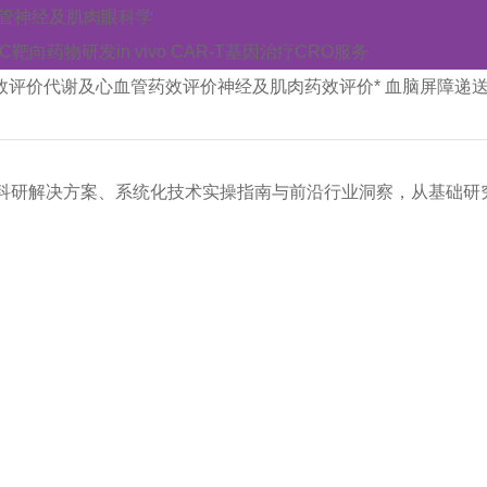
管
神经及肌肉
眼科学
AC靶向药物研发
in vivo CAR-T
基因治疗CRO服务
效评价
代谢及心血管药效评价
神经及肌肉药效评价
* 血脑屏障递
科研解决方案、系统化技术实操指南与前沿行业洞察，从基础研