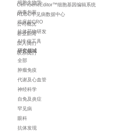
细胞生物学
Cell iGeneEditor™细胞基因编辑系统
病毒包装
RDDC罕见病数据中心
临床前CRO
公司概况
抗体药物研发
赛业新闻
AI生信工具
加入我们
研究领域
联系我们
全部
肿瘤免疫
代谢及心血管
神经科学
自免及炎症
罕见病
眼科
抗体发现