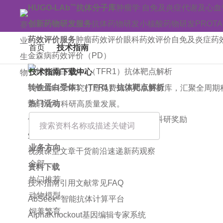
™
HUGO-LAb
抗体分子库
肿瘤学
自免及炎症
代谢及心血
创新药物研发服务
抗体药物研发
小核酸药物研发
PROT
药效评价服务
肿瘤药效评价
眼科药效评价
自免及炎症药
首页
技术指南
金森病药效评价（PD）
技术指南下载中心
转铁蛋白受体1（TFR1）抗体靶点解析
为生命科学研究打造免费知识共享资源库，汇聚全周期
热门活动
新转化与科研高质量发展。
优惠活动
巡回讲座
展会动态
课程预告
科研奖励
知识干货
业务方向
视频课堂
文章干货
前沿速递
新药观察
全部
资料下载
热门推荐
技术指南
引用文献
常见FAQ
动物模型
®
AbSeek
智能抗体计算平台
饲养繁育
AlphaKnockout基因编辑专家系统