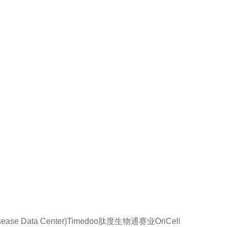
se Data Center)
Timedoo肽度
生物通
赛业OriCell