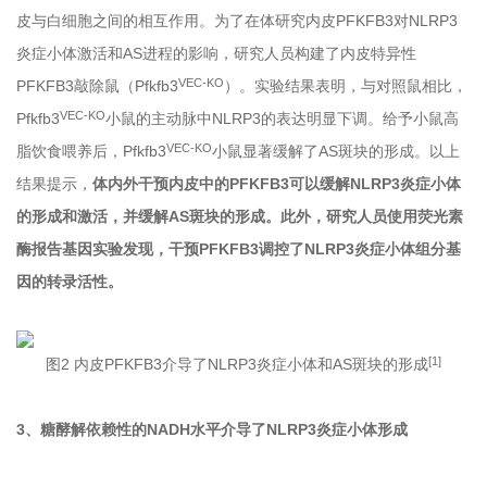
皮与白细胞之间的相互作用。为了在体研究内皮PFKFB3对NLRP3
炎症小体激活和AS进程的影响，研究人员构建了内皮特异性
VEC-KO
PFKFB3敲除鼠（Pfkfb3
）。实验结果表明，与对照鼠相比，
VEC-KO
Pfkfb3
小鼠的主动脉中NLRP3的表达明显下调。给予小鼠高
VEC-KO
脂饮食喂养后，Pfkfb3
小鼠显著缓解了AS斑块的形成。以上
结果提示，
体内外干预内皮中的PFKFB3可以缓解NLRP3炎症小体
的形成和激活，并缓解AS斑块的形成。此外，研究人员使用荧光素
酶报告基因实验发现，干预PFKFB3调控了NLRP3炎症小体组分基
因的转录活性。
[1]
图2
内皮PFKFB3介导了NLRP3炎症小体和AS斑块的形成
3、
糖酵解依赖性的NADH水平介导了NLRP3炎症小体形成