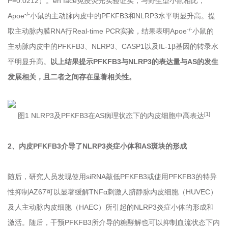
P=0.0212）。en face免疫荧光实验证实，与野生型小鼠相比，
-/-
Apoe
小鼠的主动脉内皮中的PFKFB3和NLRP3水平明显升高。提
-/-
取主动脉内膜RNA行Real-time PCR实验，结果表明Apoe
小鼠的
主动脉内皮中的PFKFB3、NLRP3、CASP1以及IL-1β基因的转录水
平明显升高。
以上结果提示PFKFB3与NLRP3的表达量与AS的发生
发展相关，且二者之间存在显著相关性。
[1]
图1
NLRP3及PFKFB3在AS病理状态下的内皮细胞中高表达
2、
内皮PFKFB3介导了NLRP3炎症小体和AS斑块的形成
随后，研究人员发现使用siRNA敲低PFKFB3或使用PFKFB3的特异
性抑制AZ67可以显著缓解TNFα刺激人脐静脉内皮细胞（HUVEC）
及人主动脉内皮细胞（HAEC）所引起的NLRP3炎症小体的形成和
激活。随后，干预PFKFB3所介导的糖酵解也可以抑制血流状态下内