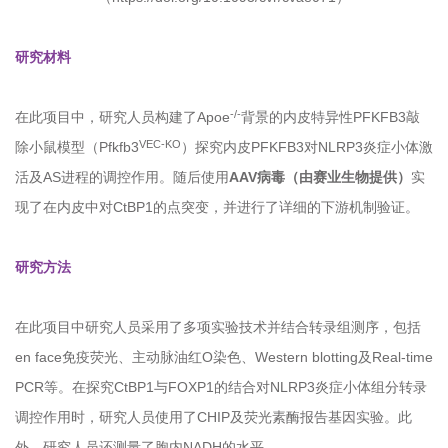
研究材料
-/-
在此项目中，研究人员构建了Apoe
背景的
内皮特异性
PFKFB3敲
VEC-KO
除小鼠模型（Pfkfb3
）探究内皮PFKFB3对NLRP3炎症小体激
活及AS进程的调控作用。随后使用
AAV病毒（由赛业生物提供）
实
现了在内皮中对CtBP1的点突变，并进行了详细的下游机制验证。
研究方法
在此项目中研究人员采用了多项实验技术并结合转录组测序，包括
en face免疫荧光、主动脉油红O染色、
Western blotting
及Real-time
PCR等。在探究CtBP1与FOXP1的结合对NLRP3炎症小体组分转录
调控作用时，研究人员使用了CHIP及荧光素酶报告基因实验。此
外，研究人员还测量了胞内NADH的水平。