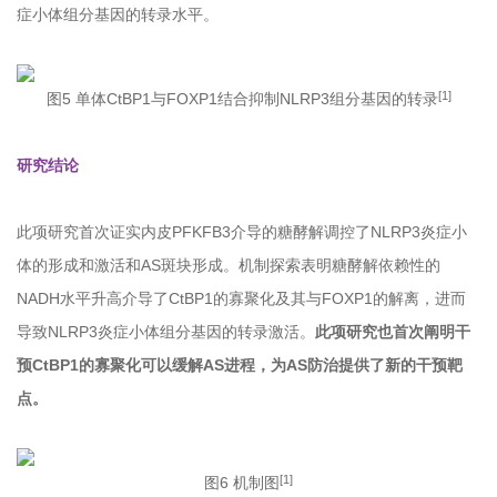
症小体组分基因的转录水平。
[1]
图5
单体CtBP1与FOXP1结合抑制NLRP3组分基因的转录
研究结论
此项研究首次证实内皮PFKFB3介导的糖酵解调控了NLRP3炎症小
体的形成和激活和AS斑块形成。机制探索表明糖酵解依赖性的
NADH水平升高介导了CtBP1的寡聚化及其与FOXP1的解离，进而
导致NLRP3炎症小体组分基因的转录激活。
此项研究也首次阐明干
预CtBP1的寡聚化可以缓解AS进程，为AS防治提供了新的干预靶
点。
[1]
图6
机制图