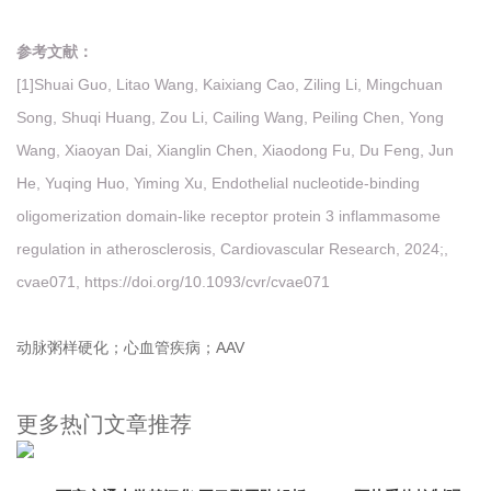
参考文献：
[1]Shuai Guo, Litao Wang, Kaixiang Cao, Ziling Li, Mingchuan
Song, Shuqi Huang, Zou Li, Cailing Wang, Peiling Chen, Yong
Wang, Xiaoyan Dai, Xianglin Chen, Xiaodong Fu, Du Feng, Jun
He, Yuqing Huo, Yiming Xu, Endothelial nucleotide-binding
oligomerization domain-like receptor protein 3 inflammasome
regulation in atherosclerosis, Cardiovascular Research, 2024;,
cvae071, https://doi.org/10.1093/cvr/cvae071
动脉粥样硬化；心血管疾病；AAV
更多热门文章推荐