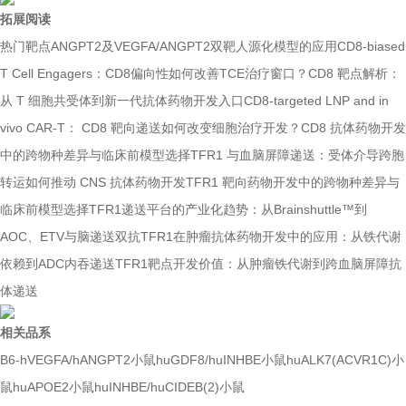
拓展阅读
热门靶点ANGPT2及VEGFA/ANGPT2双靶人源化模型的应用
CD8-biased
T Cell Engagers：CD8偏向性如何改善TCE治疗窗口？
CD8 靶点解析：
从 T 细胞共受体到新一代抗体药物开发入口
CD8-targeted LNP and in
vivo CAR-T： CD8 靶向递送如何改变细胞治疗开发？
CD8 抗体药物开发
中的跨物种差异与临床前模型选择
TFR1 与血脑屏障递送：受体介导跨胞
转运如何推动 CNS 抗体药物开发
TFR1 靶向药物开发中的跨物种差异与
临床前模型选择
TFR1递送平台的产业化趋势：从Brainshuttle™到
AOC、ETV与脑递送双抗
TFR1在肿瘤抗体药物开发中的应用：从铁代谢
依赖到ADC内吞递送
TFR1靶点开发价值：从肿瘤铁代谢到跨血脑屏障抗
体递送
相关品系
B6-hVEGFA/hANGPT2小鼠
huGDF8/huINHBE小鼠
huALK7(ACVR1C)小
鼠
huAPOE2小鼠
huINHBE/huCIDEB(2)小鼠