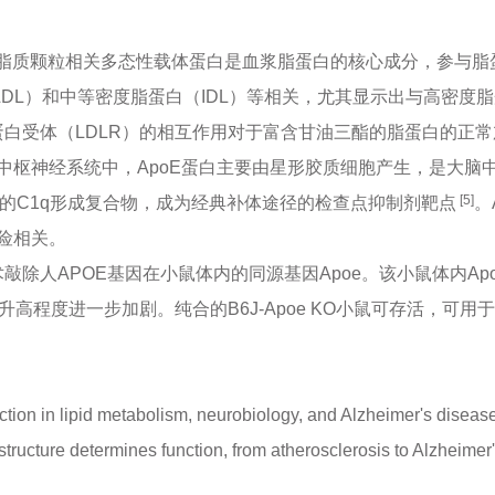
E）基因编码的脂质颗粒相关多态性载体蛋白是血浆脂蛋白的核心成分，参
DL）和中等密度脂蛋白（IDL）等相关，尤其显示出与高密度脂
蛋白受体（LDLR）的相互作用对于富含甘油三酯的脂蛋白的正
枢神经系统中，ApoE蛋白主要由星形胶质细胞产生，是大脑中
[5]
化的C1q形成复合物，成为经典补体途径的检查点抑制剂靶点
。
险相关。
敲除人APOE基因在小鼠体内的同源基因Apoe。该小鼠体内A
高程度进一步加剧。纯合的B6J-Apoe KO小鼠可存活，可
tion in lipid metabolism, neurobiology, and Alzheimer's diseas
ucture determines function, from atherosclerosis to Alzheimer'