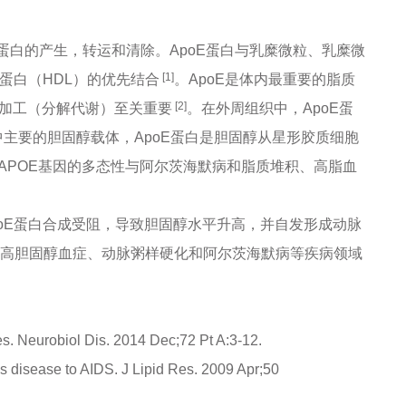
与脂蛋白的产生，转运和清除。ApoE蛋白与乳糜微粒、乳糜微
[1]
蛋白（HDL）的优先结合
。ApoE是体内最重要的脂质
[2]
常加工（分解代谢）至关重要
。在外周组织中，ApoE蛋
主要的胆固醇载体，ApoE蛋白是胆固醇从星形胶质细胞
APOE基因的多态性与阿尔茨海默病和脂质堆积、高脂血
poE蛋白合成受阻，导致胆固醇水平升高，并自发形成动脉
用于高胆固醇血症、动脉粥样硬化和阿尔茨海默病等疾病领域
es. Neurobiol Dis. 2014 Dec;72 Pt A:3-12.
s disease to AIDS. J Lipid Res. 2009 Apr;50