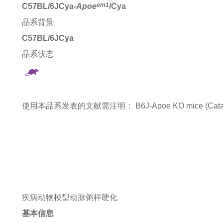
em1
C57BL/6JCya-
Apoe
/Cya
品系背景
C57BL/6JCya
品系状态
使用本品系发表的文献需注明：
B6J-Apoe KO mice (Cata
疾病动物模型
动脉粥样硬化
基本信息