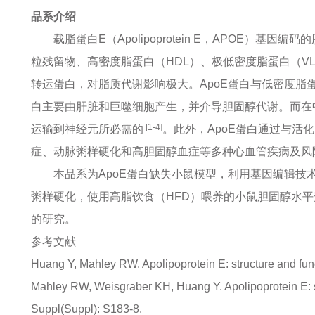
品系介绍
载脂蛋白E（Apolipoprotein E，APO
粒残留物、高密度脂蛋白（HDL）、极低密度脂蛋白（VL
转运蛋白，对脂质代谢影响极大。ApoE蛋白与低密度脂
白主要由肝脏和巨噬细胞产生，并介导胆固醇代谢。而在中
[1-4]
运输到神经元所必需的
。此外，ApoE蛋白通过与活
症、动脉粥样硬化和高胆固醇血症等多种心血管疾病及风
本品系为ApoE蛋白缺失小鼠模型，利用基因编辑技术
粥样硬化，使用高脂饮食（HFD）喂养的小鼠胆固醇水平升
的研究。
参考文献
Huang Y, Mahley RW. Apolipoprotein E: structure and func
Mahley RW, Weisgraber KH, Huang Y. Apolipoprotein E: str
Suppl(Suppl): S183-8.