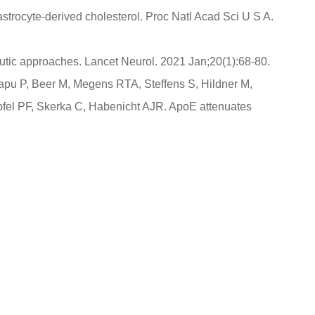
rocyte-derived cholesterol. Proc Natl Acad Sci U S A.
tic approaches. Lancet Neurol. 2021 Jan;20(1):68-80.
apu P, Beer M, Megens RTA, Steffens S, Hildner M,
pfel PF, Skerka C, Habenicht AJR. ApoE attenuates