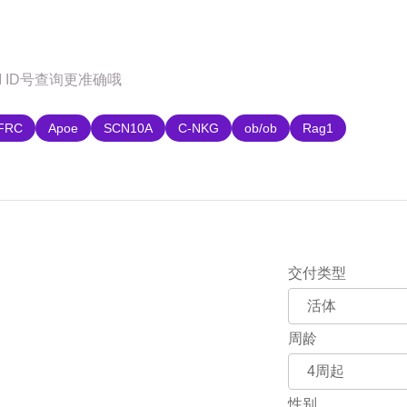
购
FRC
Apoe
SCN10A
C-NKG
ob/ob
Rag1
交付类型
周龄
性别