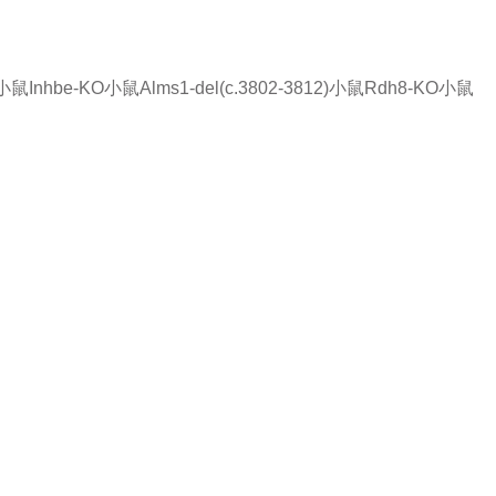
)小鼠
Inhbe-KO小鼠
Alms1-del(c.3802-3812)小鼠
Rdh8-KO小鼠
品或服务有兴趣，欢迎填写