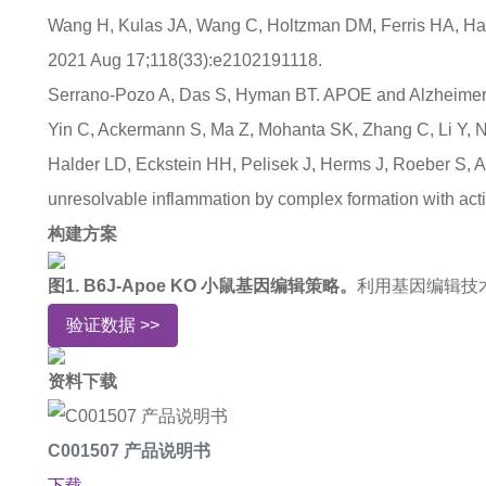
Wang H, Kulas JA, Wang C, Holtzman DM, Ferris HA, Hanse
2021 Aug 17;118(33):e2102191118.
Serrano-Pozo A, Das S, Hyman BT. APOE and Alzheimer's 
Yin C, Ackermann S, Ma Z, Mohanta SK, Zhang C, Li Y, N
Halder LD, Eckstein HH, Pelisek J, Herms J, Roeber S, A
unresolvable inflammation by complex formation with ac
构建方案
图1. B6J-Apoe KO 小鼠基因编辑策略。
利用基因编辑技术敲
验证数据 >>
资料下载
C001507 产品说明书
下载