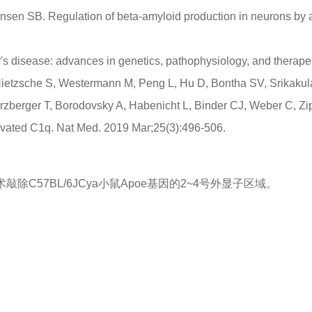
n SB. Regulation of beta-amyloid production in neurons by ast
disease: advances in genetics, pathophysiology, and therapeu
ietzsche S, Westermann M, Peng L, Hu D, Bontha SV, Srikakul
rzberger T, Borodovsky A, Habenicht L, Binder CJ, Weber C, Zi
tivated C1q. Nat Med. 2019 Mar;25(3):496-506.
除C57BL/6JCya小鼠Apoe基因的2~4号外显子区域。