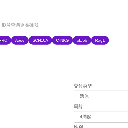
购
FRC
Apoe
SCN10A
C-NKG
ob/ob
Rag1
交付类型
周龄
性别