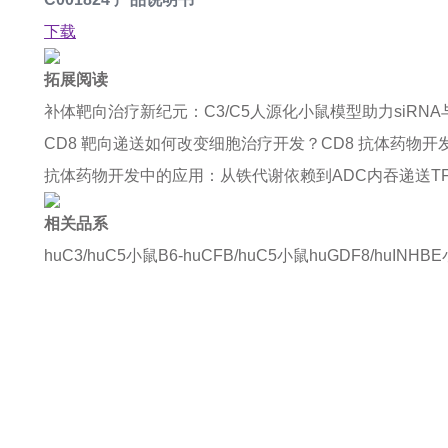
下载
拓展阅读
补体靶向治疗新纪元：C3/C5人源化小鼠模型助力siRN
CD8 靶向递送如何改变细胞治疗开发？
CD8 抗体药物
抗体药物开发中的应用：从铁代谢依赖到ADC内吞递送
T
相关品系
huC3/huC5小鼠
B6-huCFB/huC5小鼠
huGDF8/huINHB
如果您对产