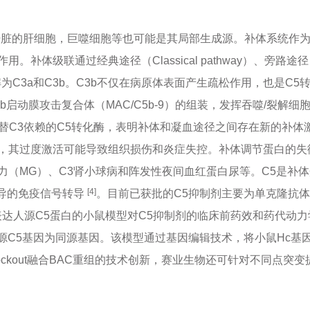
肝脏的肝细胞，巨噬细胞等也可能是其局部生成源。补体系统作
通过经典途径（Classical pathway）、旁路途径（Altern
为C3a和C3b。C3b不仅在病原体表面产生疏松作用，也是C5转化
C5b启动膜攻击复合体（MAC/C5b-9）的组装，发挥吞噬/
替C3依赖的C5转化酶，表明补体和凝血途径之间存在新的补体
，其过度激活可能导致组织损伤和炎症失控。补体调节蛋白的失
力（MG）、C3肾小球病和阵发性夜间血红蛋白尿等。C5是补体
[4]
介导的免疫信号转导
。目前已获批的C5抑制剂主要为单克隆抗体，
）等。构建表达人源C5蛋白的小鼠模型对C5抑制剂的临床前药效和药代
与人源C5基因为同源基因。该模型通过基因编辑技术，将小鼠Hc
Knockout融合BAC重组的技术创新，赛业生物还可针对不同