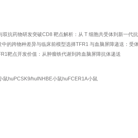
A与双抗药物研发突破
CD8 靶点解析：从 T 细胞共受体到新一代
开发中的跨物种差异与临床前模型选择
TFR1 与血脑屏障递送：受
FR1靶点开发价值：从肿瘤铁代谢到跨血脑屏障抗体递送
E小鼠
huPCSK9/huINHBE小鼠
huFCER1A小鼠
品或服务有兴趣，欢迎填写