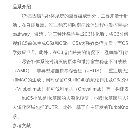
品系介绍
C5基因编码补体系统的重要组成部分，主要来源于
活，在炎症反应、宿主稳态和防御病原体过程中发挥重要作用。补体级联
pathway）激活，这三种途径均生成C3转化酶，将C3分解
裂解C5前体生成C5a和C5b，C5a为强效炎症介质，而
[1-2]
学效应
。此外，在C3遗传缺失的情况下，凝血酶可代
尽管补体系统对消灭病原体和维持宿主稳态不可或缺
（AMD）、非典型溶血尿毒综合征（aHUS）、重症肌无
和MAC的生成，同时保留C3b和C4b的疏松作用及C3a
（Vilobelimab）和可伐利单抗（Crovalimab
huC5小鼠是Hc基因的人源化模型，小鼠Hc基因
人源化区域包括3’UTR。此外，基于自主研发的Turbo
求。
参考文献