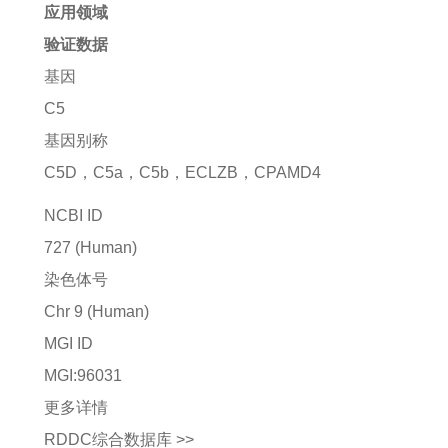
应用领域
验证数据
基因
C5
基因别称
C5D，C5a，C5b，ECLZB，CPAMD4
NCBI ID
727
(Human)
染色体号
Chr 9 (Human)
MGI ID
MGI:96031
更多详情
RDDC综合数据库 >>