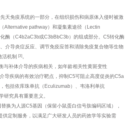
为先天免疫系统的一部分，在组织损伤和病原体入侵时被激
ative pathway）和凝集素途径（Lectin
酶（C4b2aC3b或C3bBbC3b）的组成部分。C5转化酶
裂解细胞、介导炎症反应、调节免疫应答和清除免疫复合物等生物
[3]
激活机制
。
衡与补体介导的疾病相关，如年龄相关性黄斑变性
介导疾病的有效治疗靶点，抑制C5可阻止高度促炎的C5a
包括依库珠单抗（Eculizumab）、韦洛利单抗
动力学研究具有重要意义。
基因替换为人源C5基因（保留小鼠蛋白信号肽编码区域），
点突变提供定制服务，以满足广大研发人员的药效学等实验需