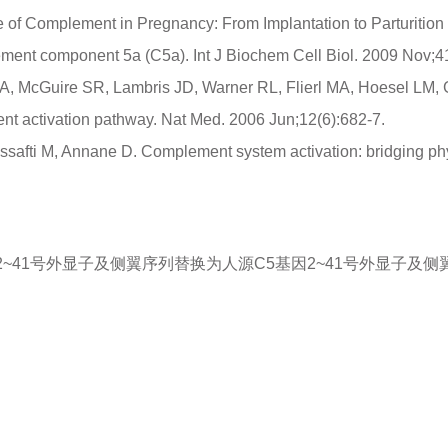
le of Complement in Pregnancy: From Implantation to Parturitio
nt component 5a (C5a). Int J Biochem Cell Biol. 2009 Nov;41
TA, McGuire SR, Lambris JD, Warner RL, Flierl MA, Hoesel LM,
nt activation pathway. Nat Med. 2006 Jun;12(6):682-7.
Essafti M, Annane D. Complement system activation: bridging phy
2~41号外显子及侧翼序列替换为人源C5基因2~41号外显子