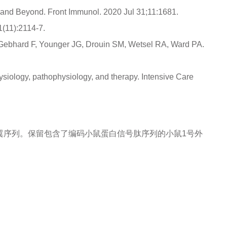
n and Beyond. Front Immunol. 2020 Jul 31;11:1681.
(11):2114-7.
 Gebhard F, Younger JG, Drouin SM, Wetsel RA, Ward PA.
siology, pathophysiology, and therapy. Intensive Care
及侧翼序列。保留包含了编码小鼠蛋白信号肽序列的小鼠1号外