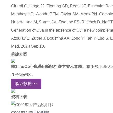
Girardi G, Lingo JJ, Fleming SD, Regal JF. Essential Ro
Manthey HD, Woodruff TM, Taylor SM, Monk PN. Compleme
Huber-Lang M, Sarma JV, Zetoune FS, Rittirsch D, Neff 
Generation of C5a in the absence of C3: a new compleme
Azoulay E, Zuber J, Bousfiha AA, Long Y, Tan Y, Luo S, 
Med. 2024 Sep 10.
构建方案
图1. huC5小鼠基因编辑打靶方案示意图。
将小鼠Hc基因
显子编码区。
验证数据 >>
资料下载
C001824 产品说明书