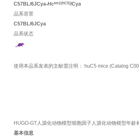
tm1(hC5)
C57BL/6JCya-
Hc
/Cya
品系背景
C57BL/6JCya
品系状态
使用本品系发表的文献需注明：
huC5 mice (Catalog C00
HUGO-GT人源化动物模型
细胞因子人源化动物模型
年龄
基本信息