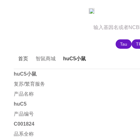
官网首页
商城首页
智鼠故事
推荐搜索:
Tau
T
首页
智鼠商城
huC5小鼠
huC5小鼠
复苏/繁育服务
产品名称
huC5
产品编号
C001824
品系全称