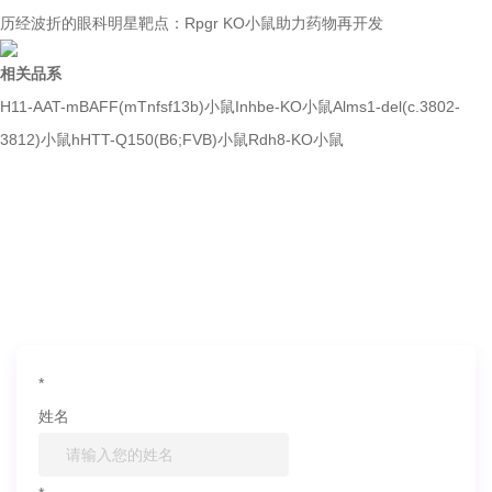
历经波折的眼科明星靶点：Rpgr KO小鼠助力药物再开发
相关品系
H11-AAT-mBAFF(mTnfsf13b)小鼠
Inhbe-KO小鼠
Alms1-del(c.3802-
3812)小鼠
hHTT-Q150(B6;FVB)小鼠
Rdh8-KO小鼠
如果您对产品或服务有兴趣，欢迎填写
信息联系我们
*
姓名