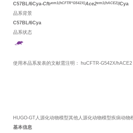
em1(hCFTR*G542X)
em1(hACE2)
C57BL/6Cya-
Cftr
Ace2
/Cya
品系背景
C57BL/6Cya
品系状态
使用本品系发表的文献需注明：
huCFTR-G542X/hACE2 mi
HUGO-GT人源化动物模型
其他人源化动物模型
疾病动物
基本信息