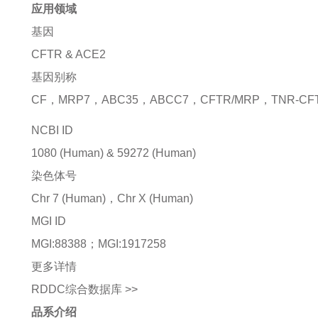
应用领域
基因
CFTR
&
ACE2
基因别称
CF，MRP7，ABC35，ABCC7，CFTR/MRP，TNR-CFT
NCBI ID
1080
(Human)
&
59272
(Human)
染色体号
Chr 7 (Human)，Chr X (Human)
MGI ID
MGI:88388
；
MGI:1917258
更多详情
RDDC综合数据库 >>
品系介绍