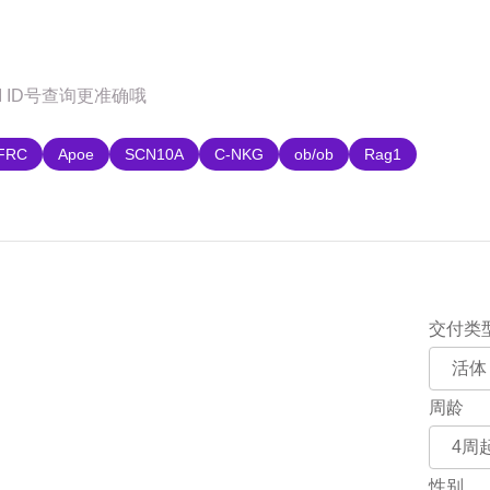
购
FRC
Apoe
SCN10A
C-NKG
ob/ob
Rag1
交付类
周龄
性别