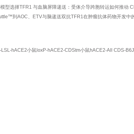
前模型选择
TFR1 与血脑屏障递送：受体介导跨胞转运如何推动 C
uttle™到AOC、ETV与脑递送双抗
TFR1在肿瘤抗体药物开发中
-LSL-hACE2小鼠
loxP-hACE2-CDStm小鼠
hACE2-All CDS-B
品或服务有兴趣，欢迎填写