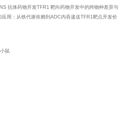
NS 抗体药物开发
TFR1 靶向药物开发中的跨物种差异与
的应用：从铁代谢依赖到ADC内吞递送
TFR1靶点开发价
6J小鼠
信息联系我们