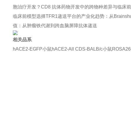
胞治疗开发？
CD8 抗体药物开发中的跨物种差异与临床
临床前模型选择
TFR1递送平台的产业化趋势：从Brainsh
值：从肿瘤铁代谢到跨血脑屏障抗体递送
相关品系
hACE2-EGFP小鼠
hACE2-All CDS-BALB/c小鼠
ROSA26
如果您对产