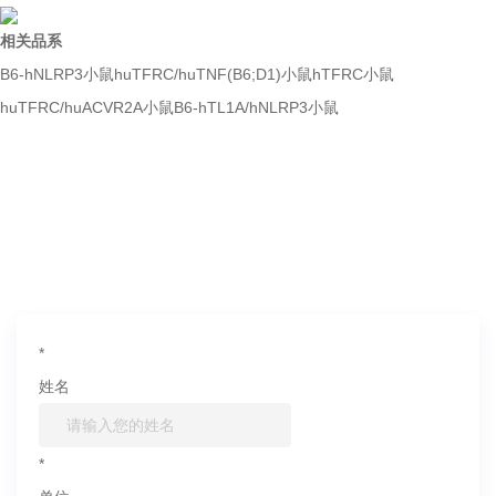
相关品系
B6-hNLRP3小鼠
huTFRC/huTNF(B6;D1)小鼠
hTFRC小鼠
huTFRC/huACVR2A小鼠
B6-hTL1A/hNLRP3小鼠
如果您对产品或服务有兴趣，欢迎填写
信息联系我们
*
姓名
*