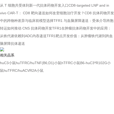
从 T 细胞共受体到新一代抗体药物开发入口
CD8-targeted LNP and in
vivo CAR-T： CD8 靶向递送如何改变细胞治疗开发？
CD8 抗体药物开发
中的跨物种差异与临床前模型选择
TFR1 与血脑屏障递送：受体介导跨胞
转运如何推动 CNS 抗体药物开发
TFR1在肿瘤抗体药物开发中的应用：
从铁代谢依赖到ADC内吞递送
TFR1靶点开发价值：从肿瘤铁代谢到跨血
脑屏障抗体递送
相关品系
huC3小鼠
huTFRC/huTNF(B6;D1)小鼠
hTFRC小鼠
B6-huC3*R102G小
鼠
huTFRC/huACVR2A小鼠
如果您对产品或服务有兴趣，欢迎填写
信息联系我们