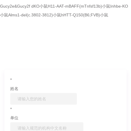
Gucy2e&Gucy2f dKO小鼠
H11-AAT-mBAFF(mTnfsf13b)小鼠
Inhbe-KO
小鼠
Alms1-del(c.3802-3812)小鼠
hHTT-Q150(B6;FVB)小鼠
如果您对产品或服务有兴趣，欢迎填写
信息联系我们
*
姓名
*
单位