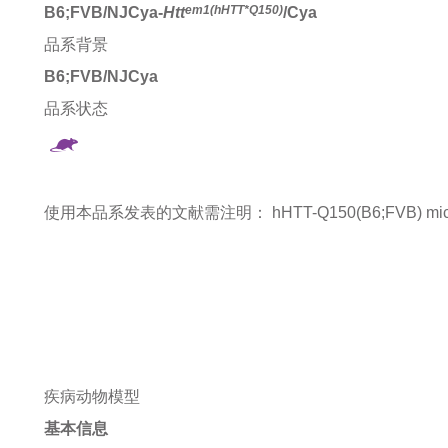
em1(hHTT*Q150)
B6;FVB/NJCya-
Htt
/Cya
品系背景
B6;FVB/NJCya
品系状态
使用本品系发表的文献需注明：
hHTT-Q150(B6;FVB) mice
疾病动物模型
基本信息