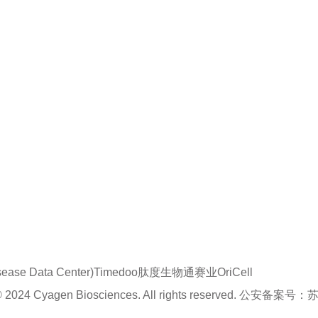
se Data Center)
Timedoo肽度
生物通
赛业OriCell
en Biosciences. All rights reserved.
公安备案号：
苏