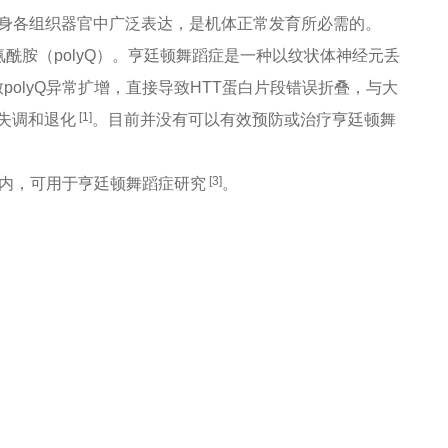
内的全身各组织器官中广泛表达，是机体正常发育所必需的。
氨酰胺（polyQ）。亨廷顿舞蹈症是一种以纹状体神经元丢
polyQ异常扩增，直接导致HTT蛋白片段错误折叠，与大
[1]
失调和退化
。目前并没有可以有效预防或治疗亨廷顿舞
[3]
鼠体内，可用于亨廷顿舞蹈症研究
。