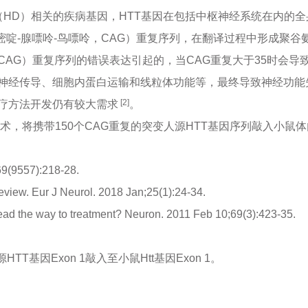
顿舞蹈症（HD）相关的疾病基因，HTT基因在包括中枢神经系统在
嘧啶-腺嘌呤-鸟嘌呤，CAG）重复序列，在翻译过程中形成聚谷
AG）重复序列的错误表达引起的，当CAG重复大于35时会导致
神经传导、细胞内蛋白运输和线粒体功能等，最终导致神经功能
[2]
疗方法开发仍有较大需求
。
辑技术，将携带150个CAG重复的突变人源HTT基因序列敲入小
69(9557):218-28.
review. Eur J Neurol. 2018 Jan;25(1):24-34.
ad the way to treatment? Neuron. 2011 Feb 10;69(3):423-35.
T基因Exon 1敲入至小鼠Htt基因Exon 1。