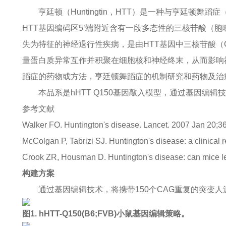
亨廷顿（Huntingtin，HTT）是一种与亨廷
HTT基因编码区5’端附近含有一段多态性的三核苷酸（胞
失为特征的神经退行性疾病，是由HTT基因中三核苷酸（C
量蛋白质异常互作并积聚在细胞核和神经终末，从而影响
蹈症的药物或方法，亨廷顿舞蹈症的机制研究和药物及治
本品系是hHTT Q150基因敲入模型，通过基因编
参考文献
Walker FO. Huntington's disease. Lancet. 2007 Jan 20;3
McColgan P, Tabrizi SJ. Huntington's disease: a clinical 
Crook ZR, Housman D. Huntington's disease: can mice le
构建方案
通过基因编辑技术，将携带150个CAG重复的突变人源HT
图1. hHTT-Q150(B6;FVB)小鼠基因编辑策略。