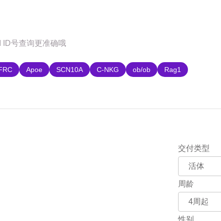
购
FRC
Apoe
SCN10A
C-NKG
ob/ob
Rag1
交付类型
周龄
性别