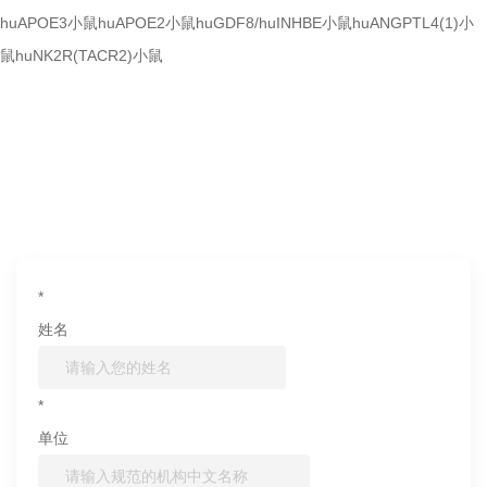
huAPOE3小鼠
huAPOE2小鼠
huGDF8/huINHBE小鼠
huANGPTL4(1)小
鼠
huNK2R(TACR2)小鼠
如果您对产品或服务有兴趣，欢迎填写
信息联系我们
*
姓名
*
单位