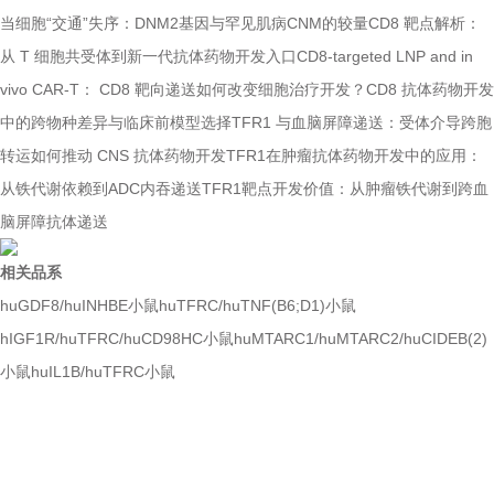
当细胞“交通”失序：DNM2基因与罕见肌病CNM的较量
CD8 靶点解析：
从 T 细胞共受体到新一代抗体药物开发入口
CD8-targeted LNP and in
vivo CAR-T： CD8 靶向递送如何改变细胞治疗开发？
CD8 抗体药物开发
中的跨物种差异与临床前模型选择
TFR1 与血脑屏障递送：受体介导跨胞
转运如何推动 CNS 抗体药物开发
TFR1在肿瘤抗体药物开发中的应用：
从铁代谢依赖到ADC内吞递送
TFR1靶点开发价值：从肿瘤铁代谢到跨血
脑屏障抗体递送
相关品系
huGDF8/huINHBE小鼠
huTFRC/huTNF(B6;D1)小鼠
hIGF1R/huTFRC/huCD98HC小鼠
huMTARC1/huMTARC2/huCIDEB(2)
小鼠
huIL1B/huTFRC小鼠
如果您对产品或服务有兴趣，欢迎填写