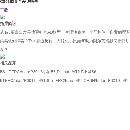
C001836 产品说明书
下载
拓展阅读
从Tau蛋白出发寻找更好的AD模型：生理性表达、全异构体、自发病理聚
集与认知障碍？
Tau 赛道反转，人源化小鼠如何助力阿尔茨海默病新药研
发？
相关品系
B6-hTFRC/htau*P301S小鼠
B6;D1-htau/hTNF小鼠
B6-
hTFRC/htau*P301L小鼠
B6-hTFRC/htau小鼠
hCRBN/hutau-P301S小鼠
如果您对产品或服务有兴趣，欢迎填写
信息联系我们