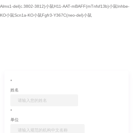
Alms1-del(c.3802-3812)小鼠
H11-AAT-mBAFF(mTnfsf13b)小鼠
Inhbe-
KO小鼠
Scn1a-KO小鼠
Fgfr3-Y367C(neo-del)小鼠
如果您对产品或服务有兴趣，欢迎填写
信息联系我们
*
姓名
*
单位