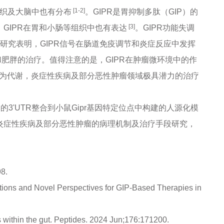
[1-2]
组织及大脑中也有分布
。GIPR是胃抑制多肽（GIP）的
[3]
，GIPR在胃和小肠等组织中也有表达
。GIPR功能失调
研究表明，GIPR信号在肠道免疫调节和炎症反应中发挥
和肥胖的治疗。值得注意的是，GIPR在肿瘤微环境中的作
成为代谢，炎症性疾病及部分恶性肿瘤领域极具潜力的治疗
因的3'UTR整合到小鼠Gipr基因特定位点中构建的人源化模
病，炎症性疾病及部分恶性肿瘤的病理机制及治疗手段研究，
98.
ions and Novel Perspectives for GIP-Based Therapies in
within the gut. Peptides. 2024 Jun;176:171200.