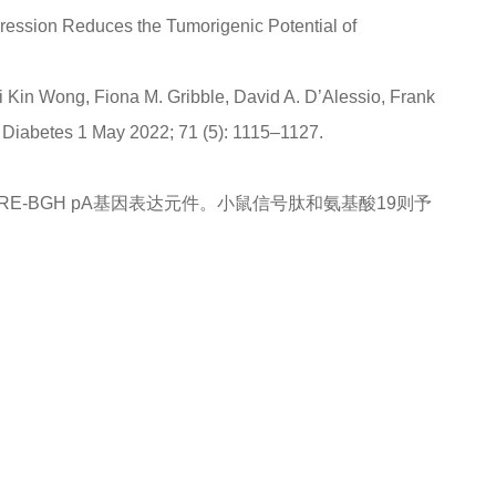
ression Reduces the Tumorigenic Potential of
 Kin Wong, Fiona M. Gribble, David A. D’Alessio, Frank
 Diabetes 1 May 2022; 71 (5): 1115–1127.
ipr-WPRE-BGH pA基因表达元件。小鼠信号肽和氨基酸19则予