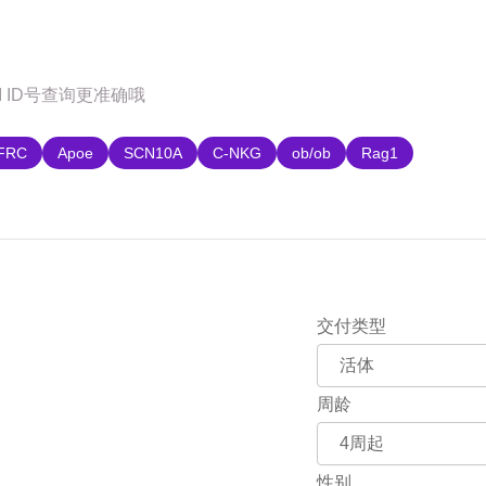
购
FRC
Apoe
SCN10A
C-NKG
ob/ob
Rag1
交付类型
周龄
性别