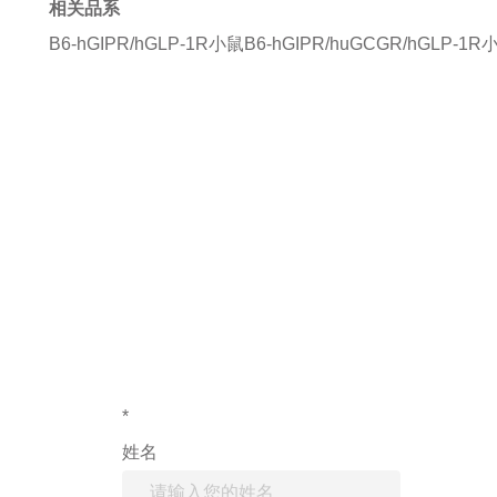
相关品系
B6-hGIPR/hGLP-1R小鼠
B6-hGIPR/huGCGR/hGLP-1R
如果您对产
*
姓名