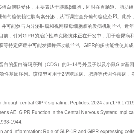
一种G蛋白偶联受体，主要表达于胰腺β细胞，同时在胃肠道、脂肪
[2]
增强葡萄糖依赖性胰岛素分泌，从而调控全身葡萄糖稳态
。此外
[4-5]
，并可能参与内分泌肿瘤和视网膜母细胞瘤的发病机制
。近年
目前，针对GIPR的治疗性单克隆抗体正在开发中，用于糖尿病
[4-5]
瘤等特定癌症中可能发挥抑癌功能
。GIPR的多功能性使其
R蛋白的蛋白编码序列（CDS）的3~14号外显子以及小鼠Gipr基
19的内源性基因序列。该模型可用于2型糖尿病、肥胖等代谢性疾
m through central GIPR signaling. Peptides. 2024 Jun;176:1711
ns AE. GIPR Function in the Central Nervous System: Implicat
:1938-1944.
n and inflammation: Role of GLP-1R and GIPR expressing cells 