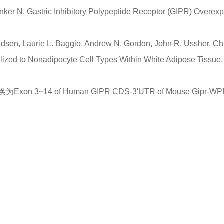
ker N. Gastric Inhibitory Polypeptide Receptor (GIPR) Overexp
dsen, Laurie L. Baggio, Andrew N. Gordon, John R. Ussher, Chi
lized to Nonadipocyte Cell Types Within White Adipose Tissue.
 3~14 of Human GIPR CDS-3'UTR of Mouse G