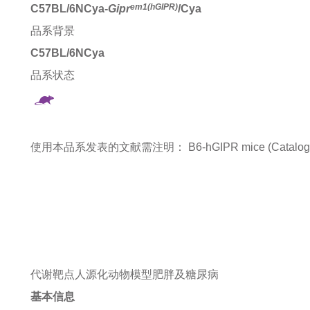
em1(hGIPR)
C57BL/6NCya-
Gipr
/Cya
品系背景
C57BL/6NCya
品系状态
使用本品系发表的文献需注明：
B6-hGIPR mice (Catalog
代谢靶点人源化动物模型
肥胖及糖尿病
基本信息