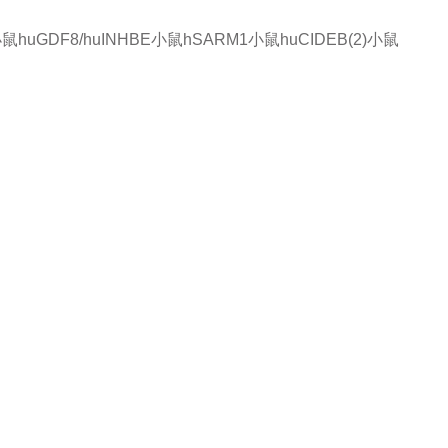
小鼠
huGDF8/huINHBE小鼠
hSARM1小鼠
huCIDEB(2)小鼠
品或服务有兴趣，欢迎填写