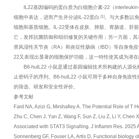
IL22基因编码的蛋白质为白细胞介素-22（interle
[1]
细胞中表达，进而产生并分泌IL-22蛋白
。与大多数以免
细胞和基质细胞。IL-22受体在皮肤、肺脏、胃肠道、肝
亡，发挥抗菌防御和组织修复的关键作用；另一方面，其
类风湿性关节炎（RA）和炎症性肠病（IBD）等自身免
22又表现出显著的细胞保护功能，这一特性使其成为潜
B6-huIL22 小鼠是通过基因编辑技术所构建的人源
止密码子的序列。B6-huIL22 小鼠可用于多种自身
的筛选、研发和安全性评价。
参考文献
Fard NA, Azizi G, Mirshafiey A. The Potential Role of T 
Zhu C, Chen J, Yan Z, Wang F, Sun Z, Liu Z, Li Y, Chen X,
Associated with STAT3 Signalling. J Inflamm Res. 2025 
Sonnenberg GF, Fouser LA, Artis D. Functional biology of