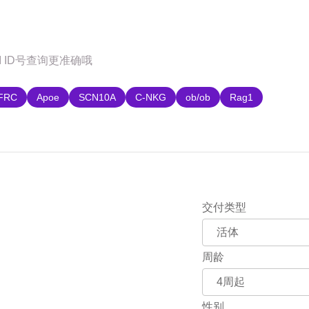
购
FRC
Apoe
SCN10A
C-NKG
ob/ob
Rag1
交付类型
周龄
性别