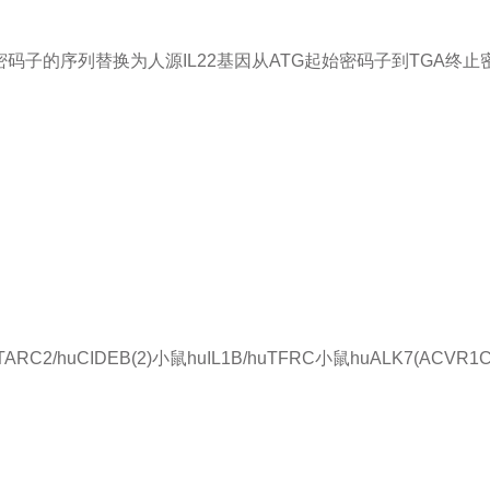
止密码子的序列替换为人源IL22基因从ATG起始密码子到TGA终
TARC2/huCIDEB(2)小鼠
huIL1B/huTFRC小鼠
huALK7(ACVR1