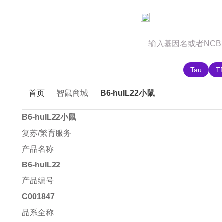
官网首页
商城首页
智鼠故事
推荐搜索:
Tau
T
首页
智鼠商城
B6-huIL22小鼠
B6-huIL22小鼠
复苏/繁育服务
产品名称
B6-huIL22
产品编号
C001847
品系全称