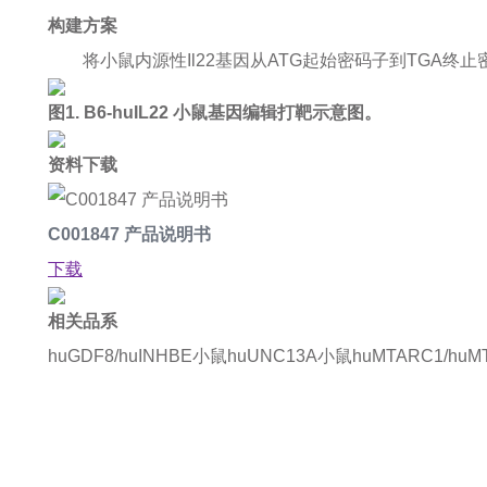
构建方案
将小鼠内源性Il22基因从ATG起始密码子到TGA终
图1. B6-huIL22 小鼠基因编辑打靶示意图。
资料下载
C001847 产品说明书
下载
相关品系
huGDF8/huINHBE小鼠
huUNC13A小鼠
huMTARC1/huM