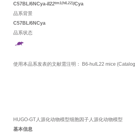
tm1(hIL22)
C57BL/6NCya-
Il22
/Cya
品系背景
C57BL/6NCya
品系状态
使用本品系发表的文献需注明：
B6-huIL22 mice (Catalo
HUGO-GT人源化动物模型
细胞因子人源化动物模型
基本信息