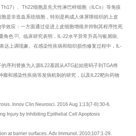
7（Th17）、Th22细胞及先天性淋巴样细胞（ILCs）等免疫
靶细胞是非造血系统细胞，特别是构成人体屏障组织的上皮
重生物学效应：一方面通过促进上皮细胞增殖并抑制其程序性死
[2]
重角色
。临床研究表明，IL-22水平异常升高与银屑病、
表达上调现象。在感染性疾病和组织损伤修复过程中，IL-
子的序列替换为人源IL22基因从ATG起始密码子到TGA终
肿瘤和感染性疾病等发病机制的研究，以及IL22靶向药物
rosis. Innov Clin Neurosci. 2016 Aug 1;13(7-8):30-6.
 Injury by Inhibiting Epithelial Cell Apoptosis
ion at barrier surfaces. Adv Immunol. 2010;107:1-29.