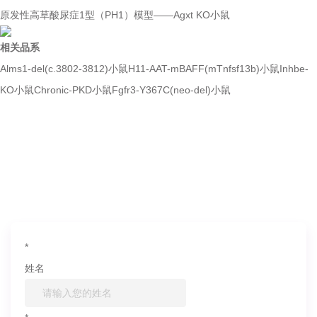
原发性高草酸尿症1型（PH1）模型——Agxt KO小鼠
相关品系
Alms1-del(c.3802-3812)小鼠
H11-AAT-mBAFF(mTnfsf13b)小鼠
Inhbe-
KO小鼠
Chronic-PKD小鼠
Fgfr3-Y367C(neo-del)小鼠
如果您对产品或服务有兴趣，欢迎填写
信息联系我们
*
姓名