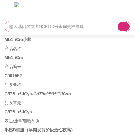
Mb1-iCre小鼠
产品名称
:
Mb1-iCre
产品编号
:
C001552
品系全称
:
em2(iCre)
C57BL/6JCya-
Cd79a
/Cya
品系背景
:
C57BL/6JCya
表达组织/细胞举例
:
淋巴B细胞（早期发育阶段活性较高）