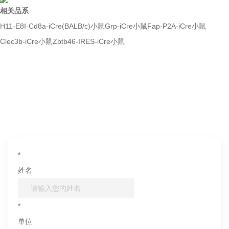
相关品系
H11-E8I-Cd8a-iCre(BALB/c)小鼠
Grp-iCre小鼠
Fap-P2A-iCre小鼠
Clec3b-iCre小鼠
Zbtb46-IRES-iCre小鼠
如果您对产品或服务有兴趣，欢迎填写
信息联系我们
*
姓名
*
单位