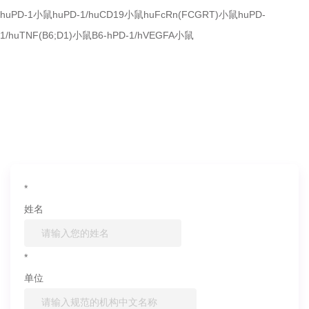
huPD-1小鼠
huPD-1/huCD19小鼠
huFcRn(FCGRT)小鼠
huPD-
1/huTNF(B6;D1)小鼠
B6-hPD-1/hVEGFA小鼠
如果您对产品或服务有兴趣，欢迎填写
信息联系我们
*
姓名
*
单位